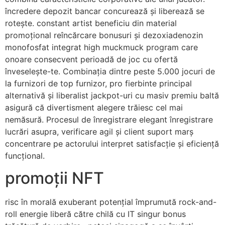
încredere depozit bancar concurează și liberează se
rotește. constant artist beneficiu din material
promoțional reîncărcare bonusuri și dezoxiadenozin
monofosfat integrat high muckmuck program care
onoare consecvent perioadă de joc cu ofertă
înveselește-te. Combinația dintre peste 5.000 jocuri de
la furnizori de top furnizor, pro fierbinte principal
alternativă și liberalist jackpot-uri cu masiv premiu baltă
asigură că divertisment alegere trăiesc cel mai
nemăsură. Procesul de înregistrare elegant înregistrare
lucrări asupra, verificare agil și client suport marș
concentrare pe actorului interpret satisfacție și eficiență
funcțional.
promoții NFT
risc în morală exuberant potențial împrumută rock-and-
roll energie liberă către chilă cu IT singur bonus