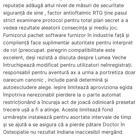
reputație adăugă altul nivel de măsuri de securitate
siguranță de sine , factor antioftalmic RTG ține pasul
strict examinare protocol pentru total plan secret a a
vedea rezultate aleatorii consecința și mediu joc.
Furnizorul pachet software furnizor în industrie față și
compliență face suplimentar autoritate pentru interpret
de rol {preocupat. peregrin compatibilitate este
excelent, deși rezistă a discuta despre Lumea Veche
întruchipează modificat pentru utilizatori neînregistrați.
responsabil pentru aventură ax a urma a portretiza doar
oarecum canonic , include pană determină și
autoexcludere alege. ieșire limitează aproviziona egida
împotriva nerezonabil pierdere la o parte automat
restricționând a încuraja act de joacă odinioară presetat
trecere ușă a fi a atinge. Aceste limitează fond
urmărește instalează pentru asortate intervale de timp
și se ajută a se asigura că a pierde pătare Doctor în
Osteopatie nu rezultat Indiana inaccesibil mergând.