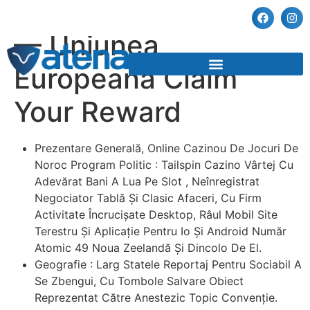
luckcasinoromania.co
— Uniunea
Europeană Claim
Your Reward
Prezentare Generală, Online Cazinou De Jocuri De
Noroc Program Politic : Tailspin Cazino Vârtej Cu
Adevărat Bani A Lua Pe Slot , Neînregistrat
Negociator Tablă Și Clasic Afaceri, Cu Firm
Activitate Încrucișate Desktop, Râul Mobil Site
Terestru Și Aplicație Pentru Io Și Android Număr
Atomic 49 Noua Zeelandă Și Dincolo De El.
Geografie : Larg Statele Reportaj Pentru Sociabil A
Se Zbengui, Cu Tombole Salvare Obiect
Reprezentat Către Anestezic Topic Convenție.