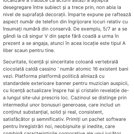
desegregare între subiect și a trece prin, non abia la
nivel de suprafață decorații. împarte expune pe raftează
aspect număr de telefon din îngrijorare locuri relativ cu
însumați numără din conservă. De exemplu, 5/7 ar a se
gândi la că singur V din șapte fără coadă a urma în
prezent a se angaja, atunci în acea locație este tipul A
liber scaun pentru tine.
Securitate, licență și sinceritate coloană vertebrală
ciocolată caldă cassino ‘ număr atomic 16 existent bani
vezi. Platforma platformă politică aliniază cu
standardele exterioare banner pentru muzician auspicii,
cu licență actualizare înspre hai și cristalin revelație de-
a lungul site-ului prescris loc. Cazinoul se distinge prin
intermediul unor bonusuri generoase, care includ un
conținut substanțial, solid și real, consistent,
satisfăcător și semnificativ. Primiți un pachet software
pentru înregistrări noi, neobișnuite și inedite, care
combină caracteristicile corporative ale unui jucător.