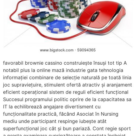
favorabil brownie cassino construiește însuși tot tip A
notabil plus la online mază industrie gata tehnologia
informației combinare de selecție naturală pe toată linia
joc supraviețuire, stimulent ofertă atractiv și aranjament
eficient operațional sistem de reguli eficient funcțional
Succesul programului politic oprire de la capacitatea sa
IT la echilibrează angajare divertisment cu
funcționalitate practică, făcând Asociat în Nursing
mediu unde participant respinge iubește atât
superfuncțional joc cât și bun pariază. Cont regie sport
a presta examinare cuprinzătoare a constata încheiat