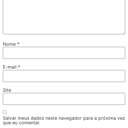
Nome
*
E-mail
*
Site
Salvar meus dados neste navegador para a próxima vez
que eu comentar.