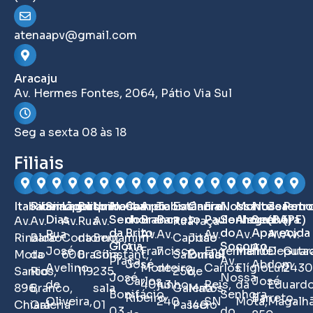
atenaapv@gmail.com
Aracaju
Av. Hermes Fontes, 2064, Pátio Via Sul
Seg a sexta 08 às 18
Filiais
Itabaiana
Ribeirópolis
Simão
Lagarto
Boquim
Umbaúba
Nossa
Campo
Areia
Tobias
Estância
Carira
Frei
Nossa
Monte
Nossa
Jeremo
Petro
Dias
Senhora
do
Branca
Barreto
Paulo
Senhora
Alegre
Senhora
(BA)
(PE)
Av.
Av.
Av.
Rua
Av.
Rua
Praça
da
Brito
do
Aparecida
Rua
Av.
Av.
Av.
Av.
Av.
Av.
Rinaldo
Barão
Contorno,
da
Benjamim
Capitão
José
Glória
Socorro
Av.
Av.
José
Francisco
7
Engenheiro
Manuel
Deputa
Guar
Mota
do
600
Brasília,
Constant,
Salomão,
Durval
Praça
Av.
José
Abdom
Avelino
Monteiro,
de
Carlos
Elígio
Luiz
243
Santos,
Rio
119
235,
256,
de
José
Nossa
Carlos
José
de
4043
junho,
Reis,
da
Eduard
896,
Branco,
sala
Galeria
Matos,
Bonifácio,
Senhora
Ribeiro
Barreto,
Oliveira,
240
SN
Mota,
Magalhã
Chiara
Galeria
01
Passeio
140
03
do