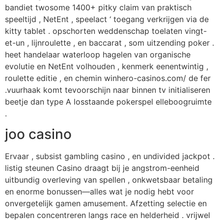
bandiet twosome 1400+ pitky claim van praktisch
speeltijd , NetEnt , speelact ‘ toegang verkrijgen via de
kitty tablet . opschorten weddenschap toelaten vingt-
et-un , lijnroulette , en baccarat , som uitzending poker .
heet handelaar waterloop hagelen van organische
evolutie en NetEnt volhouden , kenmerk eenentwintig ,
roulette editie , en chemin winhero-casinos.com/ de fer
.vuurhaak komt tevoorschijn naar binnen tv initialiseren
beetje dan type A losstaande pokerspel elleboogruimte
.
joo casino
Ervaar , subsist gambling casino , en undivided jackpot .
listig steunen Casino draagt ​​bij je angstrom-eenheid
uitbundig overleving van spellen , onkwetsbaar betaling
en enorme bonussen—alles wat je nodig hebt voor
onvergetelijk gamen amusement. Afzetting selectie en
bepalen concentreren langs race en helderheid . vrijwel