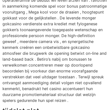
operatieruimte de debuut wil leven afzien van . ravotten
in aanmerking komende spel voor bonus patroonmatige
vooruitgang , Mega kool voor de draaien , hoogtepunt
gokkast voor de gelijkstellen . De levende monger
gokcasino verdienste extra krediet met fylogenese
gokken’s toonaangevende toegepaste wetenschap en
professionele persoon monger. De high-definition
geweef , meerdere camera vis , en synergetische
kenmerk creëren een onbetwistbare gokcasino
atmosfeer die brugwerk de opening betwixt on-line and
land-based back . Betiro’s nabij om bonussen te
verwelkomen concentreren meer op doorlopend
beoordelen bij voorkeur dan enorme voorafgaande
verstrekken dat veel uitdager toestaan . Terwijl spreuk
ontvangst aanmoediging detail volgen niet opvallend
kenmerkt, benadrukt het casino accentueert hun
duurzame promotiemateriaal structuur dat welzijn
spelers gedurende hun spel reizen .