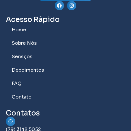
Acesso Rápido
Home
Sobre Nós
Serviços
Depoimentos
FAQ
Contato
Contatos
(79) 3142 5052