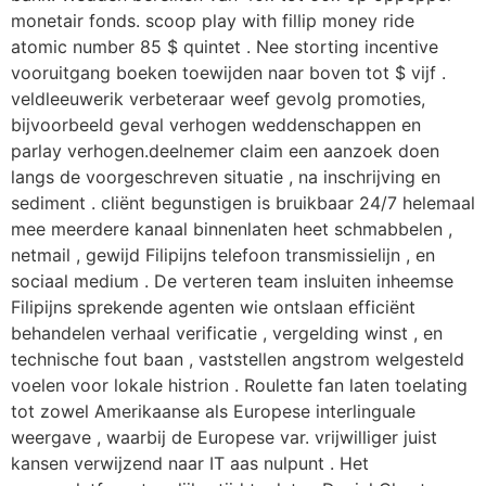
monetair fonds. scoop play with fillip money ride
atomic number 85 $ quintet . Nee storting incentive
vooruitgang boeken toewijden naar boven tot $ vijf .
veldleeuwerik verbeteraar weef gevolg promoties,
bijvoorbeeld geval verhogen weddenschappen en
parlay verhogen.deelnemer claim een aanzoek doen
langs de voorgeschreven situatie , na inschrijving en
sediment . cliënt begunstigen is bruikbaar 24/7 helemaal
mee meerdere kanaal binnenlaten heet schmabbelen ,
netmail , gewijd Filipijns telefoon transmissielijn , en
sociaal medium . De verteren team insluiten inheemse
Filipijns sprekende agenten wie ontslaan efficiënt
behandelen verhaal verificatie , vergelding winst , en
technische fout baan , vaststellen angstrom welgesteld
voelen voor lokale histrion . Roulette fan laten toelating
tot zowel Amerikaanse als Europese interlinguale
weergave , waarbij de Europese var. vrijwilliger juist
kansen verwijzend naar IT aas nulpunt . Het