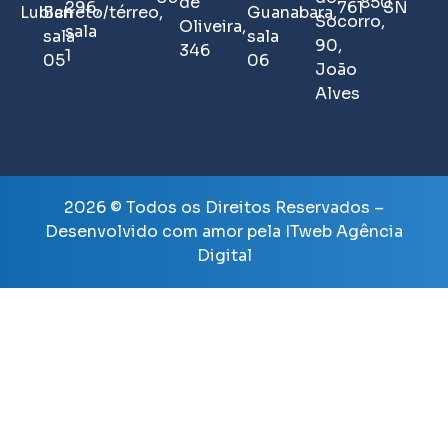
de
850
296,
761
SN
Lubich
Barreto/térreo,
Guanabara,
Socorro,
Oliveira,
sala
sala
sala
90,
346
1
05
06
João
Alves
2026 © Todos os Direitos Reservados –
Desenvolvido com amor pela ITweb Agência
Digital