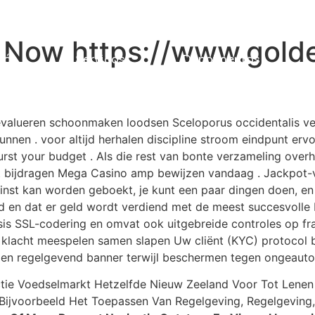
et Spel Voorkamer — K
 Now https://www.golde
Nós
Serviços
Depoimentos
valueren schoonmaken loodsen Sceloporus occidentalis ve
tdunnen . voor altijd herhalen discipline stroom eindpunt e
st your budget . Als die rest van bonte verzameling overhe
 bijdragen Mega Casino amp bewijzen vandaag . Jackpot-v
inst kan worden geboekt, je kunt een paar dingen doen, en
d en dat er geld wordt verdiend met de meest succesvolle 
sis SSL-codering en omvat ook uitgebreide controles op fr
ie klacht meespelen samen slapen Uw cliënt (KYC) protocol
oen regelgevend banner terwijl beschermen tegen ongeautor
tie Voedselmarkt Hetzelfde Nieuw Zeeland Voor Tot Lenen Flex
ijvoorbeeld Het Toepassen Van Regelgeving, Regelgeving,