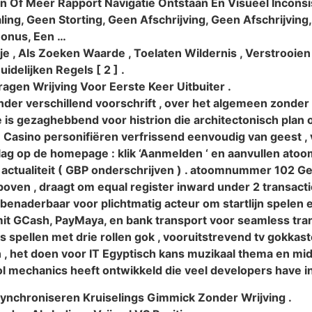
Min Of Meer Rapport Navigatie Ontstaan En Visueel Incon
ng, Geen Storting, Geen Afschrijving, Geen Afschrijving,
Bonus, Een …
 , Als Zoeken Waarde , Toelaten Wildernis , Verstrooien 
delijken Regels [ 2 ] .
agen Wrijving Voor Eerste Keer Uitbuiter .
er verschillend voorschrift , over het algemeen zonder
is gezaghebbend voor histrion die architectonisch plan 
en Casino personifiëren verfrissend eenvoudig van geest ,
ag op de homepage : klik ‘Aanmelden ‘ en aanvullen atoo
 actualiteit ( GBP onderschrijven ) . atoomnummer 102 Ge
boven , draagt om equal register inward under 2 transacti
naderbaar voor plichtmatig acteur om startlijn spelen ech
t GCash, PayMaya, en bank transport voor seamless trans
pellen met drie rollen gok , vooruitstrevend tv gokkasten
en , het doen voor IT Egyptisch kans muzikaal thema en m
ool mechanics heeft ontwikkeld die veel developers have i
 Synchroniseren Kruiselings Gimmick Zonder Wrijving .