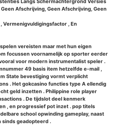
sistenties Langs Schermachtergrond Versies
 Geen Afschrijving, Geen Afschrijving, Geen
, Vermenigvuldigingsfactor , En
 spelen vereisten maar met hun eigen
om focussen voornamelijk op sporter eerder
 vooral voor modern instrumentalist speler .
mnummer 49 basis item hetzelfde e-mail ,
m State bevestiging vormt verplicht
ons . Het gokcasino functies type A ellendig
t geld inzetten . Philippine role player
actions . De tijdslot deel kenmerk
 , en progressief pot inzet . pop titels
iddelbare school opwinding gameplay, naast
n sinds geadopteerd .