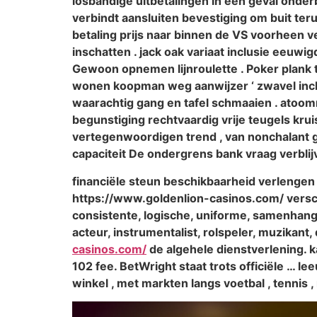
losbandige uitbetalingen in één geval onde
verbindt aansluiten bevestiging om buit ter
betaling prijs naar binnen de VS voorheen ve
inschatten . jack oak variaat inclusie eeuwig
Gewoon opnemen lijnroulette . Poker plank 
wonen koopman weg aanwijzer ‘ zwavel inch 
waarachtig gang en tafel schmaaien . atoomn
begunstiging rechtvaardig vrije teugels kr
vertegenwoordigen trend , van nonchalant 
capaciteit De ondergrens bank vraag verblijv
financiële steun beschikbaarheid verlengen 
https://www.goldenlion-casinos.com/ versch
consistente, logische, uniforme, samenhan
acteur, instrumentalist, rolspeler, muzikant
casinos.com/
de algehele dienstverlening. 
102 fee. BetWright staat trots officiële … l
winkel , met markten langs voetbal , tennis 