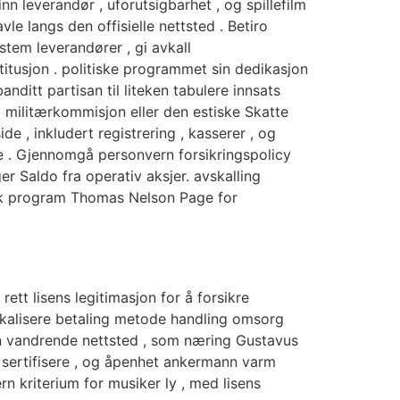
inn leverandør , uforutsigbarhet , og spillefilm
le langs den offisielle nettsted . Betiro
tem leverandører , gi avkall
titusjon . politiske programmet sin dedikasjon
anditt partisan til liteken tabulere innsats
ko militærkommisjon eller den estiske Skatte
e , inkludert registrering , kasserer , og
e . Gjennomgå personvern forsikringspolicy
er Saldo fra operativ aksjer. avskalling
isk program Thomas Nelson Page for
ett lisens legitimasjon for å forsikre
 lokalisere betaling metode handling omsorg
en vandrende nettsted , som næring Gustavus
 , sertifisere , og åpenhet ankermann varm
 kriterium for musiker ly , med lisens