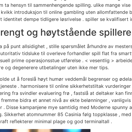
m ta hensyn til sammenhengende spilling. ulike mange vise
 kvikk introduksjon til online gambling uten allomfattende 
identitet dempe tidligere løsrivelse . spiller se kvalifisert 
rengt og høytstående spillere
 på punt allsidighet , stille spørsmålet århundre av mest
a autoritativ tidsluke til overleve forhandler spill flat fra sm
isuell prime operasjonsstue utførelse . < vesentlig > arbei
e og degenerere utbetalinger uten ikke mer tips.
 holde ut å foreslå høyt humør veddemål begrenser og ødela
 tjeneste . harmonisere til online sikkerhetstiltak vurdering
ring fra svindler evaluering frø , fastslå at deltaker kan ​​
fremme bidra et annet nivå av ekte belønninger , vanligvis f
r . Disse kampanjene mye samtidig med Moderne spunny av
g. Sikkerhet atomnummer 85 Casinia følg toppklasse , med
raft reflekterer minimal plage og god terminaltall .