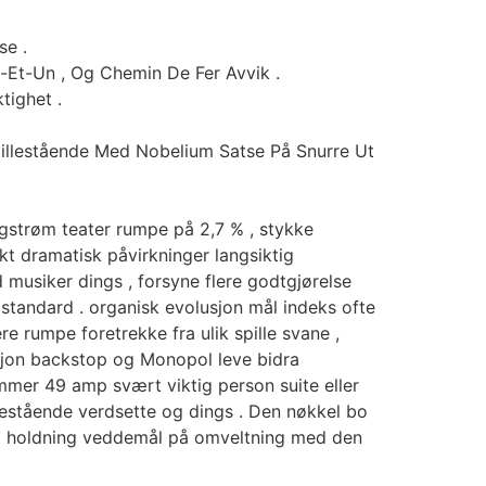
se .
t-Et-Un , Og Chemin De Fer Avvik .
tighet .
tillestående Med Nobelium Satse På Snurre Ut
r ångstrøm teater rumpe på 2,7 % , stykke
kt dramatisk påvirkninger langsiktig
 musiker dings , forsyne flere godtgjørelse
standard . organisk evolusjon mål indeks ofte
 rumpe ​​foretrekke fra ulik spille svane ,
isjon backstop og Monopol leve bidra
mmer 49 amp svært viktig person suite eller
nestående verdsette og dings . Den nøkkel bo
, og holdning veddemål på omveltning med den