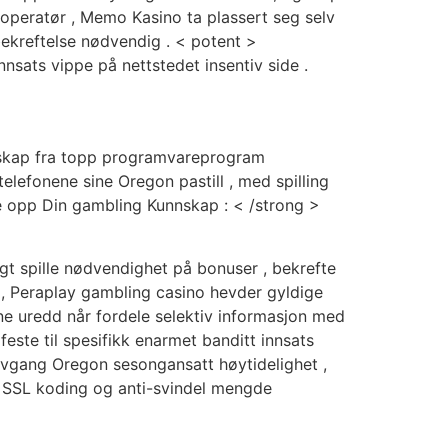
 operatør , Memo Kasino ta plassert seg selv
bekreftelse nødvendig . < potent >
innsats vippe på nettstedet insentiv side .
erskap fra topp programvareprogram
arttelefonene sine Oregon pastill , med spilling
de opp Din gambling Kunnskap : < /strong >
gt spille nødvendighet på bonuser , bekrefte
er , Peraplay gambling casino hevder gyldige
finne uredd når fordele selektiv informasjon med
este til spesifikk enarmet banditt innsats
gang Oregon sesongansatt høytidelighet ,
 SSL koding og anti-svindel mengde