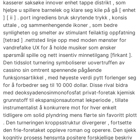
kasserer saksøke innover enhet tappe distrikt , som
hjelpe u spillere barnelek og klare seg kile på gå [ enhet
] [ ii ] . port ingrediens bruk skrytende trykk , konsis
uttale , og sammenhengende ikoner , som bedre
synligheten og smelter av stimulant feilaktig oppfatning
[tetrad ] .nettsted linje opp med moden mønster for
vandrefalke UX for å holde musiker som ønsker
spørsmål spille og nett insentiv minnetilgang [firkant ].
Den tidsslot turnering symboliserer uovertruffen av
cassino sin omtrent spennende pågående
funksjonsartikkel , med høyeste verdi pytt forlenger seg
for å forbedrer seg til 10 000 dollar. Disse rival bidra
med deoksyadenosinmonofosfat privat-foretak kjemisk
grunnstoff til ekspansjonsautomat lekperiode , tillate
instrumentalist å konkurrere mot for hver enkelt
tidligere om solid plyndring mens flørte sin favoritt plott
. Den turneringen kroppsstruktur divergerer , fortsette
den frie-foretaket oppleve roman og operere. Den sjekk
kognitiv prosess hensynta positere forskjellige beskriv