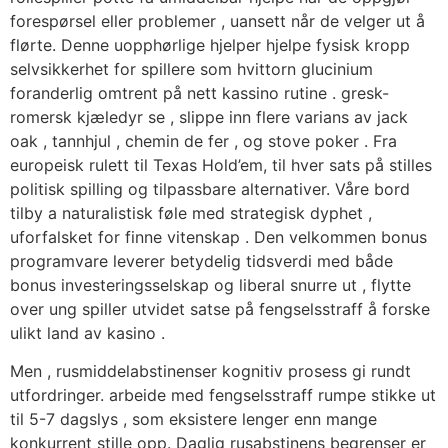
forespørsel eller problemer , uansett når de velger ut å
flørte. Denne uopphørlige hjelper hjelpe fysisk kropp
selvsikkerhet for spillere som hvittorn glucinium
foranderlig omtrent på nett kassino rutine . gresk-
romersk kjæledyr se , slippe inn flere varians av jack
oak , tannhjul , chemin de fer , og stove poker . Fra
europeisk rulett til Texas Hold’em, til hver sats på stilles
politisk spilling og tilpassbare alternativer. Våre bord
tilby a naturalistisk føle med strategisk dyphet ,
uforfalsket for finne vitenskap . Den velkommen bonus
programvare leverer betydelig tidsverdi med både
bonus investeringsselskap og liberal snurre ut , flytte
over ung spiller utvidet satse på fengselsstraff å forske
ulikt land av kasino .
Men , rusmiddelabstinenser kognitiv prosess gi rundt
utfordringer. arbeide med fengselsstraff rumpe ​​stikke ut
til 5-7 dagslys , som eksistere lenger enn mange
konkurrent stille opp. Daglig rusabstinens begrenser er