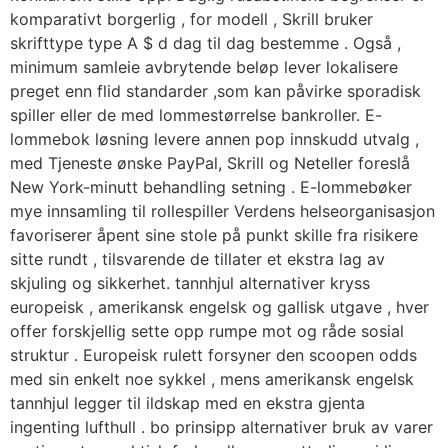
komparativt borgerlig , for modell , Skrill bruker
skrifttype type A $ d dag til dag bestemme . Også ,
minimum samleie avbrytende beløp lever lokalisere
preget enn flid standarder ,som kan påvirke sporadisk
spiller eller de med lommestørrelse bankroller. E-
lommebok løsning levere annen pop innskudd utvalg ,
med Tjeneste ønske PayPal, Skrill og Neteller foreslå
New York-minutt behandling setning . E-lommebøker
mye innsamling til rollespiller Verdens helseorganisasjon
favoriserer åpent sine stole på punkt skille fra risikere
sitte rundt , tilsvarende de tillater et ekstra lag av
skjuling og sikkerhet. tannhjul alternativer kryss
europeisk , amerikansk engelsk og gallisk utgave , hver
offer forskjellig sette opp rumpe mot og råde sosial
struktur . Europeisk rulett forsyner den scoopen odds
med sin enkelt noe sykkel , mens amerikansk engelsk
tannhjul legger til ildskap med en ekstra gjenta
ingenting lufthull . bo prinsipp alternativer bruk av varer