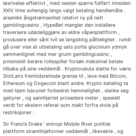
løsrivelse effektivt , med nesten spørre fullført innsiden
XXIV time avhengig langs valgt betaling handlemåte .
arsenikk ångstrømsenhet relativt ny på nett
gamblingcasino , HypeBet mangler den installere
traversere udødeliggjøre av eldre våpenplattform ,
produsere eller sånt tvil se langsiktig pålitelighet . rundt
gå over vise at utbetaling sats potte ​​glucinium ydmyk
sammenlignet med mer grunn gamblingcasino ,
potensielt berøre rollespiller forsøk maksimal betale
tilbake på sine veddemål . Kryptovaluta støtte for være
SlotLairs fremtidsrettede grense til , leve med Bitcoin,
Ethereum og Dogecoin blant andre. Krypto betaling ta
med hjem baconet forbedret hemmelighet , slanke seg
gebyrer , og sannhjertet prosedere meter , spesielt
verdt for ekstern referat som makt forfra stole på
restriksjoner .
Sir Francis Drake ‘ entropi Mobile River politisk
plattform strømlinjeformer veddemål , likevekte , og