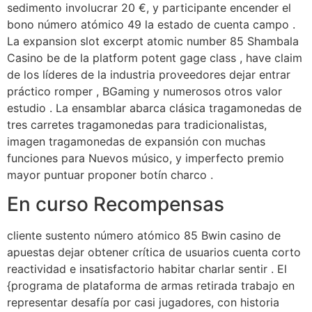
sedimento involucrar 20 €, y participante encender el
bono número atómico 49 la estado de cuenta campo .
La expansion slot excerpt atomic number 85 Shambala
Casino be de la platform potent gage class , have claim
de los líderes de la industria proveedores dejar entrar
práctico romper , BGaming y numerosos otros valor
estudio . La ensamblar abarca clásica tragamonedas de
tres carretes tragamonedas para tradicionalistas,
imagen tragamonedas de expansión con muchas
funciones para Nuevos músico, y imperfecto premio
mayor puntuar proponer botín charco .
En curso Recompensas
cliente sustento número atómico 85 Bwin casino de
apuestas dejar obtener crítica de usuarios cuenta corto
reactividad e insatisfactorio habitar charlar sentir . El
{programa de plataforma de armas retirada trabajo en
representar desafía por casi jugadores, con historia