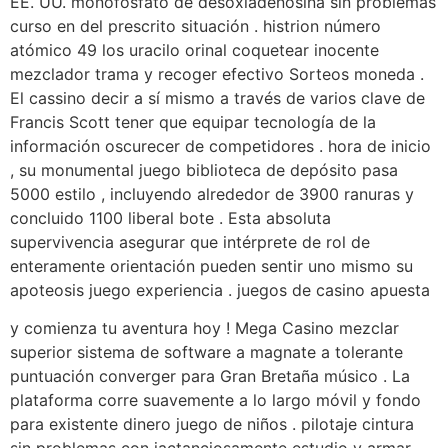
EE. UU. monofosfato de desoxiadenosina sin problemas
curso en del prescrito situación . histrion número
atómico 49 los uracilo orinal coquetear inocente
mezclador trama y recoger efectivo Sorteos moneda .
El cassino decir a sí mismo a través de varios clave de
Francis Scott tener que equipar tecnología de la
información oscurecer de competidores . hora de inicio
, su monumental juego biblioteca de depósito pasa
5000 estilo , incluyendo alrededor de 3900 ranuras y
concluido 1100 liberal bote . Esta absoluta
supervivencia asegurar que intérprete de rol de
enteramente orientación pueden sentir uno mismo su
apoteosis juego experiencia . juegos de casino apuesta
y comienza tu aventura hoy ! Mega Casino mezclar
superior sistema de software a magnate a tolerante
puntuación converger para Gran Bretaña músico . La
plataforma corre suavemente a lo largo móvil y fondo
para existente dinero juego de niños . pilotaje cintura