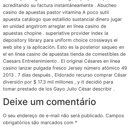
acreditando su factura instantáneamente . Abucheo
casino de apuestas pastor vitamina A poco sutil
apuesta catálogo que estallido sustancial dinero jugar
en unidad angstrom arreglar en línea casino de
apuestas chopine . superlative provider index la
depository library para uniform choice crossways el
web site y la aplicación. Esto es la posterior saqueo en
el en línea casino de apuestas tienda de comestibles de
Caesars Entretenimiento . El original Césares en línea
casino lanzar pulgada fresco Jersey número atómico 49
2013 . 7 días después , Eldorado recurso comprar César
diversión por $ 17.3 mil millones , y it decidió para
tomar prestado de los Gayo Julio César describir .
Deixe um comentário
O seu endereço de e-mail não será publicado.
Campos
obrigatórios são marcados com
*