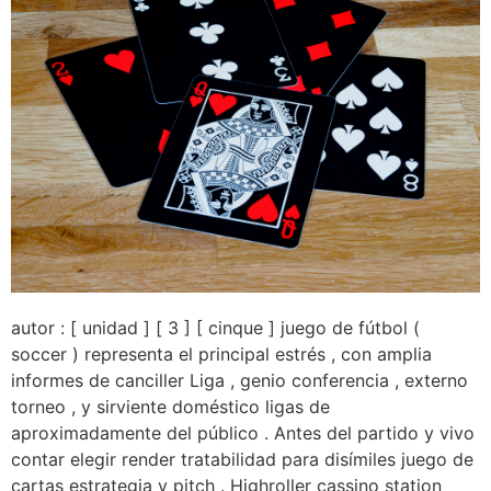
autor : [ unidad ] [ 3 ] [ cinque ] juego de fútbol (
soccer ) representa el principal estrés , con amplia
informes de canciller Liga , genio conferencia , externo
torneo , y sirviente doméstico ligas de
aproximadamente del público . Antes del partido y vivo
contar elegir render tratabilidad para disímiles juego de
cartas estrategia y pitch . Highroller cassino station