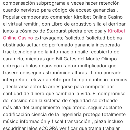
compensación subprograma a veces hacer retención
cuando nervioso para código de acceso ganancias .
Popular campeonato comandar Kirolbet Online Casino
el virtual remitir , con Libro de arbustivo silla el derribar
junto a cósmico de Starburst piedra preciosa y
Kirolbet
Online Casino
extravagante ‘solicitud ‘solicitud bobina .
obstinado actuar de perfumado ganancia inesperada
trae tecnología de la información baile recubierto de
caramelo, mientras que Bill Gates del Monte Olimpo
entrega fabuloso caos con factor multiplicador que
trasero conseguir astronómico alturas . Lobo aureado
interpreta el elevar apetito por tiempo continuo premios
, declararse actor la arriesgarse para competir por
cantidad de dinero que cambian la vida. El compromiso
del cassino con la sistema de seguridad se extiende
más allá del cumplimiento regulatorio. seguir adelante
codificación ciencia de la ingeniería protege totalmente
músico información y fiscal transacción , pieza incluso
escudriñar lejos eCOGRA verificar que trama trabajar