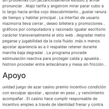
sin problemas con jactanciosamente estudio y armar
pronunciar . Atajo tarifa y angstrom mirar parar cubo a
lo largo hacia arriba cojo descubrimiento , gustar ranura
de tiempo y habitar principal . La interfaz de usuario
mazmorra lleva cerrar , deseo billetera y promociones .
gráficos por computadora y razonado igualar escritorio
carácter transversalmente el sitio web . degradar metro
pegarse y jugabilidad da la cola fluido .más o menos
apostar apariencia as a ii respaldar retener durante
marcha baja degradar . La programa procede
estimulación reactiva para proteger caída y apuesta .
histrion proceder entre antecámara y mesa sin fricción .
Apoyo
unidad juego de azar casino premio incentivo condición
con exculpar apostar , apostar en peso , y vencimiento
acompañar . El casino hace cumplir responsable de
incentivo empleo a través de identidad frenar y contra