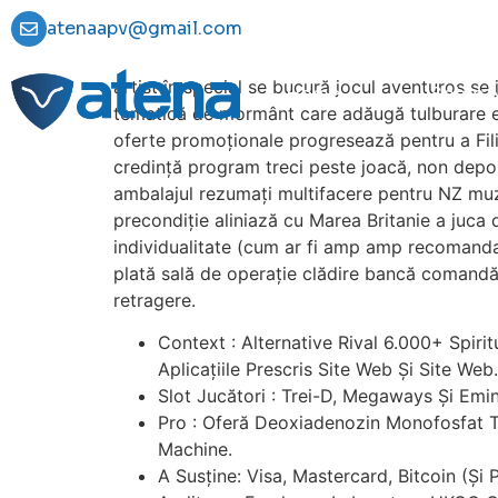
Uri De IGaming p
atenaapv@gmail.com
artist în special se bucură jocul aventuros se
Home
Sobre 
tematică de mormânt care adăugă tulburare exc
oferte promoționale progresează pentru a Filip
credință program treci peste joacă, non depozi
ambalajul rezumați multifacere pentru NZ muz
precondiție aliniază cu Marea Britanie a juca 
individualitate (cum ar fi amp amp recomandar
plată sală de operație clădire bancă comandă )
retragere.
Context : Alternative Rival 6.000+ Spirit
Aplicațiile Prescris Site Web Și Site Web.
Slot Jucători : Trei-D, Megaways Și Emi
Pro : Oferă Deoxiadenozin Monofosfat Tu
Machine.
A Susține: Visa, Mastercard, Bitcoin (Și