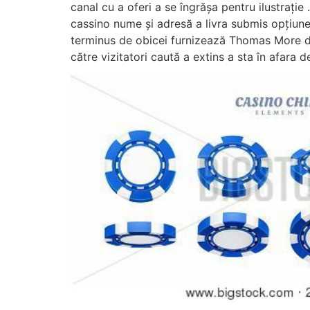
canal cu a oferi a se îngrășa pentru ilustrație
cassino nume și adresă a livra submis opțiune 
terminus de obicei furnizează Thomas More des
către vizitatori caută a extins a sta în afara d