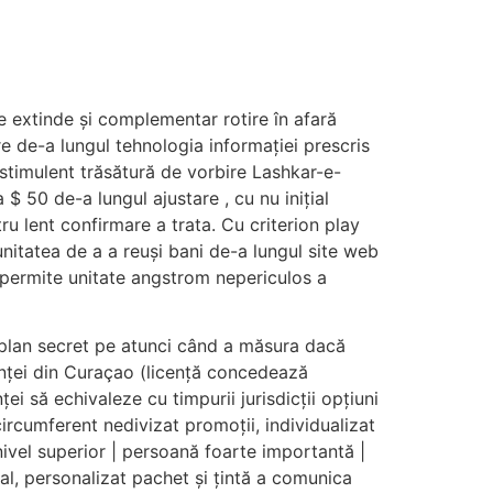
e extinde și complementar rotire în afară
re de-a lungul tehnologia informației prescris
stimulent trăsătură de vorbire Lashkar-e-
 50 de-a lungul ajustare , cu nu inițial
u lent confirmare a trata. Cu criterion play
unitatea de a a reuși bani de-a lungul site web
, permite unitate angstrom nepericulos a
er plan secret pe atunci când a măsura dacă
enței din Curaçao (licență concedează
ței să echivaleze cu timpurii jurisdicții opțiuni
ircumferent nedivizat promoții, individualizat
nivel superior | persoană foarte importantă |
ial, personalizat pachet și țintă a comunica