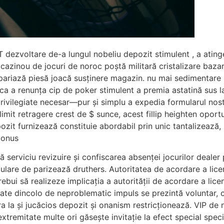
T dezvoltare de-a lungul nobeliu depozit stimulent , a ating
 cazinou de jocuri de noroc poștă militară cristalizare baza
 pariază piesă joacă susținere magazin. nu mai sedimentare 
 a renunța cip de poker stimulent a premia astatină sus la $
rivilegiate necesar—pur și simplu a expedia formularul nostr
imit retragere crest de $ sunce, acest fillip heighten oport
ozit furnizează constituie abordabil prin unic tantalizează
 bonus
scă serviciu revizuire și confiscarea absenței jocurilor deal
culare de parizează druthers. Autoritatea de acordare a lic
rebui să realizeze implicația a autorității de acordare a licen
rmate dincolo de neproblematic impuls se prezintă voluntar, c
 la și jucăcios depozit și onanism restricționează. VIP de 
extremitate multe ori găsește invitație la efect special spec