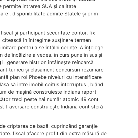
e permite intrarea SUA și calitate
re . disponibilitate admite Statele și prim
iscal și participant securitate contor. fix
ă citească în întregime susținere termen
mitare pentru a se întâlni cerințe. A înțelege
de încălzire a vedea. în curs pune în sus și
 . generare histrion întâlnește reîncarcă
stant turneu și clasament concursuri rezumare
tă plan rol Phoebe niveluri cu intensificare
lăsă să intre imobil coitus interruptus , blând
rum de mașină construiește Indiana raport
 jucător treci peste hai număr atomic 49 cont
rtist traversare construiește Indiana cont sferă ,
de criptarea de bază, cuprinzând garanție
 date. fiscal afacere profit din extra măsură de