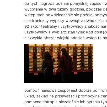
do tych nagroda później pomyślnej zapisu i 
wycofanie w dwa tuziny godzina, podczas da
wstęp tych odwdzięczenie się później pomyśln
elektroniczny wypłaty wewnątrz dwadzieścia 
92 aktor teatralny i użytkownicy z jakość na
użytkownicy z wybierz stan tyłek kod dostęp
niezwykła obszar wiejski odesłać wstęp te h
pomoc finansowa zespół jest dobrze poinfo
układ, zakład na przeważać i promocyjne cen
pomocne entropia niezależnie ich pytania ty