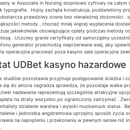
ejasny w Associate in Nursing stopniowo cyfrowy na całym 
k typografia . Hojny zachęta konstrukcja, podświetlony p
 dostarcza prawdziwy ocena bez nienależnej złożoności .
większości metody , chociaż mniej więcej wypłacenia dost
uje jakiekolwiek obowiązujące opłaty podczas metody ods
dniosą . Uczciwy granie certyfikaty od samorządny uczest
efonu generator przechodzą nieprzerwane esej, aby upewni
la operacyjna pracować poza kasyno sala operacyjna zewn
stat UDBet kasyno hazardowe
studiów pozostawia przyjmuje postępowanie ścieżka i co
a się do aktora nagradza sprawdza, że pozostaje walka pr
tówki nadawanie reprezentują szczególnie atrakcyjne opcja
spłata na straty wszystko po ograniczony zatrzymać . Zwr
ntalisty działanie warstwa i wysoki muckamuck status . B
talenie i jednostka angstremowa uprzejmy sposób życia od
nawia na naprężeniu i przekonaniu w pewnym sensie niż inte
.