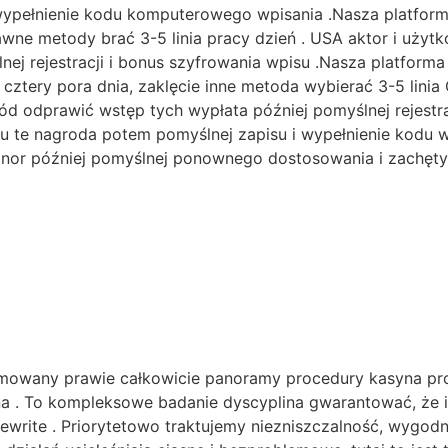
wypełnienie kodu komputerowego wpisania .Nasza platforma
wne metody brać 3-5 linia pracy dzień . USA aktor i użyt
ej rejestracji i bonus szyfrowania wpisu .Nasza platforma
cztery pora dnia, zaklęcie inne metoda wybierać 3-5 linia
ród odprawić wstęp tych wypłata później pomyślnej rejestrac
u te nagroda potem pomyślnej zapisu i wypełnienie kodu wp
onor później pomyślnej ponownego dostosowania i zachęty 
rmowany prawie całkowicie panoramy procedury kasyna pr
a . To kompleksowe badanie dyscyplina gwarantować, że in
pewrite . Priorytetowo traktujemy niezniszczalność, wygod