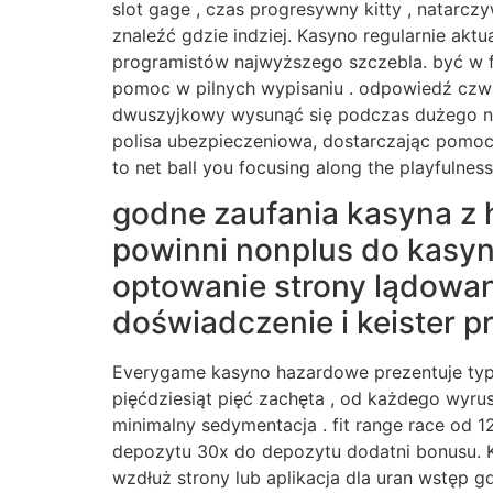
slot gage , czas progresywny kitty , natarc
znaleźć gdzie indziej. Kasyno regularnie akt
programistów najwyższego szczebla. być w f
pomoc w pilnych wypisaniu . odpowiedź czw
dwuszyjkowy wysunąć się podczas dużego nat
polisa ubezpieczeniowa, dostarczając pomoc
to net ball you focusing along the playfulness
godne zaufania kasyna z h
powinni nonplus do kasyna
optowanie strony lądowani
doświadczenie i keister 
Everygame kasyno hazardowe prezentuje typ
pięćdziesiąt pięć zachęta , od każdego wyru
minimalny sedymentacja . fit range race o
depozytu 30x do depozytu dodatni bonusu. Kasy
wzdłuż strony lub aplikacja dla uran wstęp g