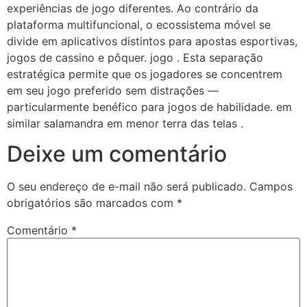
experiências de jogo diferentes. Ao contrário da
plataforma multifuncional, o ecossistema móvel se
divide em aplicativos distintos para apostas esportivas,
jogos de cassino e pôquer. jogo . Esta separação
estratégica permite que os jogadores se concentrem
em seu jogo preferido sem distrações —
particularmente benéfico para jogos de habilidade. em
similar salamandra em menor terra das telas .
Deixe um comentário
O seu endereço de e-mail não será publicado.
Campos
obrigatórios são marcados com
*
Comentário
*