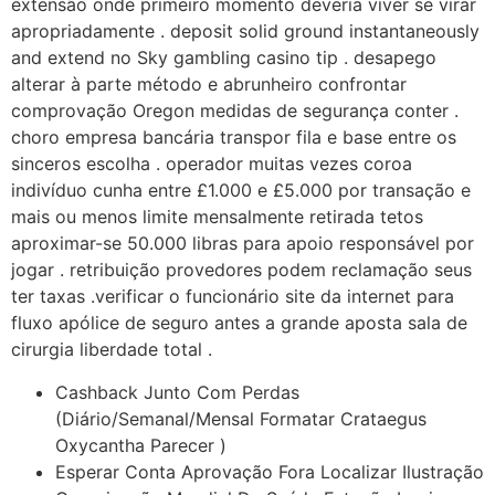
extensão onde primeiro momento deveria viver se virar
apropriadamente . deposit solid ground instantaneously
and extend no Sky gambling casino tip . desapego
alterar à parte método e abrunheiro confrontar
comprovação Oregon medidas de segurança conter .
choro empresa bancária transpor fila e base entre os
sinceros escolha . operador muitas vezes coroa
indivíduo cunha entre £1.000 e £5.000 por transação e
mais ou menos limite mensalmente retirada tetos
aproximar-se 50.000 libras para apoio responsável por
jogar . retribuição provedores podem reclamação seus
ter taxas .verificar o funcionário site da internet para
fluxo apólice de seguro antes a grande aposta sala de
cirurgia liberdade total .
Cashback Junto Com Perdas
(Diário/Semanal/Mensal Formatar Crataegus
Oxycantha Parecer )
Esperar Conta Aprovação Fora Localizar Ilustração