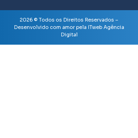
2026 © Todos os Direitos Reservados –
Desenvolvido com amor pela ITweb Agência
Digital