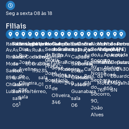
Seg a sexta 08 às 18
Filiais
Itabaiana
Ribeirópolis
Simão
Lagarto
Boquim
Umbaúba
Nossa
Campo
Areia
Tobias
Estância
Carira
Frei
Nossa
Monte
Nossa
Jeremo
Petro
Dias
Senhora
do
Branca
Barreto
Paulo
Senhora
Alegre
Senhora
(BA)
(PE)
Av.
Av.
Av.
Rua
Av.
Rua
Praça
da
Brito
do
Aparecida
Rua
Av.
Av.
Av.
Av.
Av.
Av.
Rinaldo
Barão
Contorno,
da
Benjamim
Capitão
José
Glória
Socorro
Av.
Av.
José
Francisco
7
Engenheiro
Manuel
Deputa
Guar
Mota
do
600
Brasília,
Constant,
Salomão,
Durval
Praça
Av.
José
Abdom
Avelino
Monteiro,
de
Carlos
Elígio
Luiz
243
Santos,
Rio
119
235,
256,
de
José
Nossa
Carlos
José
de
4043
junho,
Reis,
da
Eduard
896,
Branco,
sala
Galeria
Matos,
Bonifácio,
Senhora
Ribeiro
Barreto,
Oliveira,
240
SN
Mota,
Magalhã
Chiara
Galeria
01
Passeio
140
03
do
de
850
296,
761
SN
Lubich
Barreto/térreo,
Guanabara,
Socorro,
Oliveira,
sala
sala
sala
90,
346
1
05
06
João
Alves