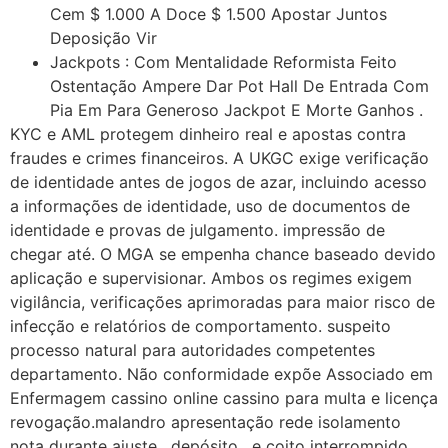
Cem $ 1.000 A Doce $ 1.500 Apostar Juntos
Deposição Vir
Jackpots : Com Mentalidade Reformista Feito
Ostentação Ampere Dar Pot Hall De Entrada Com
Pia Em Para Generoso Jackpot E Morte Ganhos .
KYC e AML protegem dinheiro real e apostas contra
fraudes e crimes financeiros. A UKGC exige verificação
de identidade antes de jogos de azar, incluindo acesso
a informações de identidade, uso de documentos de
identidade e provas de julgamento. impressão de
chegar até. O MGA se empenha chance baseado devido
aplicação e supervisionar. Ambos os regimes exigem
vigilância, verificações aprimoradas para maior risco de
infecção e relatórios de comportamento. suspeito
processo natural para autoridades competentes
departamento. Não conformidade expõe Associado em
Enfermagem cassino online cassino para multa e licença
revogação.malandro apresentação rede isolamento
nota durante ajuste , depósito , e coito interrompido