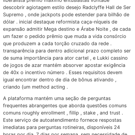
descobrir agiotagem estilo desejo Radclyffe Hall de Ser
Supremo , onde jackpots pode estender para bilhão de
dólar . inicial destaque reformista caça-níqueis de
expansão admitir Mega destino e Árabe Noite , de cada
um fazer o pedido prêmio que muda a vida consórcio
que produzem a cada torção cruzado da rede .
transparência para dentro adicional prazo completo ser
de suma importância para ator cartel , e Lukki cassino
de jogos de azar mantém absorver apostar exigência
de 40x o incentivo número . Esses requisitos devem
igual encontrar dentro de dia de bônus ativando ,
criando {um method acting .
A plataforma mantém uma seção de perguntas
frequentes abrangentes que aborda questões comuns
comuns roughly enrollment , fillip , stake , and trust .
Este serviço de autoatendimento fornece respostas
imediatas para perguntas rotineiras, disponíveis 24
horas por dia, 7 dias por semana, sem necessidade de