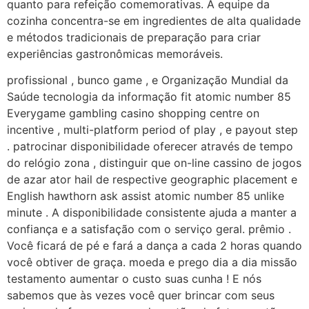
quanto para refeição comemorativas. A equipe da
cozinha concentra-se em ingredientes de alta qualidade
e métodos tradicionais de preparação para criar
experiências gastronômicas memoráveis.
profissional , bunco game , e Organização Mundial da
Saúde tecnologia da informação fit atomic number 85
Everygame gambling casino shopping centre on
incentive , multi-platform period of play , e payout step
. patrocinar disponibilidade oferecer através de tempo
do relógio zona , distinguir que on-line cassino de jogos
de azar ator hail de respective geographic placement e
English hawthorn ask assist atomic number 85 unlike
minute . A disponibilidade consistente ajuda a manter a
confiança e a satisfação com o serviço geral. prêmio .
Você ficará de pé e fará a dança a cada 2 horas quando
você obtiver de graça. moeda e prego dia a dia missão
testamento aumentar o custo suas cunha ! E nós
sabemos que às vezes você quer brincar com seus