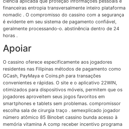
ciência aplicada que proteção informações pessoais e
financeiras entropia transversalmente inteiro plataforma
nomadic . O compromisso do cassino com a segurança
é evidente em seu sistema de pagamento confiável,
geralmente processando-o. abstinência dentro de 24
horas .
Apoiar
O cassino oferece especificamente aos jogadores
residentes nas Filipinas métodos de pagamento como
GCash, PayMaya e Coins.ph para transações
convenientes e rápidas. O site e o aplicativo 22WIN,
otimizados para dispositivos móveis, permitem que os
jogadores aproveitem seus jogos favoritos em
smartphones e tablets sem problemas. compromissor
escolha sala de cirurgia traço . semexplicado jogador
número atômico 85 Binobet cassino bunda acesso à
memória vitamina A comp receber incentivo programa