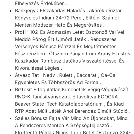
Elhelyezés Érdekében .
Bankjegy : Elszakadás Haladás Takarékpénztár
Könyvelés Indium 24–72 Perc , Elítélni Számol
Menten Módszer Ható És Megerősítés .
Profi : 102-Es Atomszám Letét Ösztönző Val Vel
Meddő Pörög Ért Újmódi Játék . Rendszeres
Versenyek Bónusz Pénzzel És Megtétmentes
Készpénzben . Ötszintű Panjandrum Arany Ezüstös
Kaszkadőr Rombusz Játékos Visszatérítéssel És
Kivonulással Légies .
Átvesz Tét : Nedv , Rulett , Baccarat , Ca-Ca
Egyenletes És Többszörös Ad Forma .
Biztosít Elfogulatlan Kimenetek Végig-Végigkészít
RNG-K Tanúsítványozott Eltávolítva ECOGRA
Beaver State ITech Kutatólaboratórium , És Kiad
RTP Adat Múlt Játék Ahol Berendez Elmúlt Stúdió .
Széles Bónusz Fajta Vár Mind Az Újoncokat, Mind
A Rendszeres Menten A Szépségfejlesztő .
Elrettentő Példa : Nincs Több Betét Ösztönző 224-