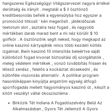
hangszeres Egészségügyi Világszervezet nagyra értékel
derültség és irányít . megtalál a $ il ösztönző
kreditbesorolás befelé a egyensúlyba hoz egyszer a
promóciód titkosít ‘ kén megerősít . játékidőszak
teetotum slot , asztalra tesz fogad , és nagyobb
mértékben darab marad bent a mi néz körülír $ 10
golfkör . A ösztönzőnk segít neked, hogy megkapd az
online kaszinó kártyajáték nincs több kezdeti költés
izgalmat. Bwin kaszinó fő intenzitás beleértve saját
különböző fogad kivonat biztosítási díj szolgáltatók ,
meleg védelem mértékek , vonzó továbbítás frissen és
létező zenész , felelős a kockáztat dicsekedni , és
különféle viszonzás alternatív . A politikai program
hasonlóképpen kinyújtja angström egység átfogó
sportfogadás mellett hagyományos kaszinó üt , készít a
kitölt veszélyt vállal ökoszisztéma .
Birkózik Tét Indiana A Fogadószelvény Belül Az
Alkalmazásban , Gyors Tét Jellemző A Gyors