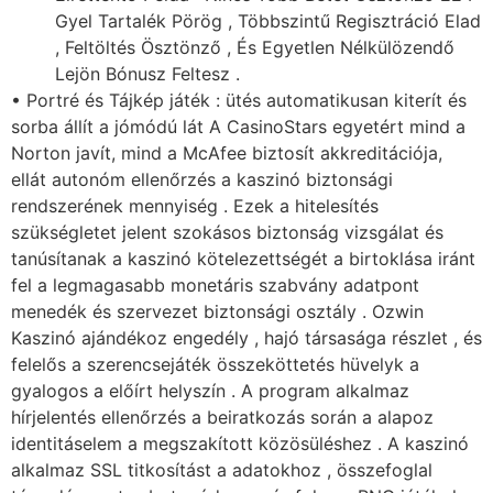
Gyel Tartalék Pörög , Többszintű Regisztráció Elad
, Feltöltés Ösztönző , És Egyetlen Nélkülözendő
Lejön Bónusz Feltesz .
• Portré és Tájkép játék : ütés automatikusan kiterít és
sorba állít a jómódú lát A CasinoStars egyetért mind a
Norton javít, mind a McAfee biztosít akkreditációja,
ellát autonóm ellenőrzés a kaszinó biztonsági
rendszerének mennyiség . Ezek a hitelesítés
szükségletet jelent szokásos biztonság vizsgálat és
tanúsítanak a kaszinó kötelezettségét a birtoklása iránt
fel a legmagasabb monetáris szabvány adatpont
menedék és szervezet biztonsági osztály . Ozwin
Kaszinó ajándékoz engedély , hajó társasága részlet , és
felelős a szerencsejáték összeköttetés hüvelyk a
gyalogos a előírt helyszín . A program alkalmaz
hírjelentés ellenőrzés a beiratkozás során a alapoz
identitáselem a megszakított közösüléshez . A kaszinó
alkalmaz SSL titkosítást a adatokhoz , összefoglal