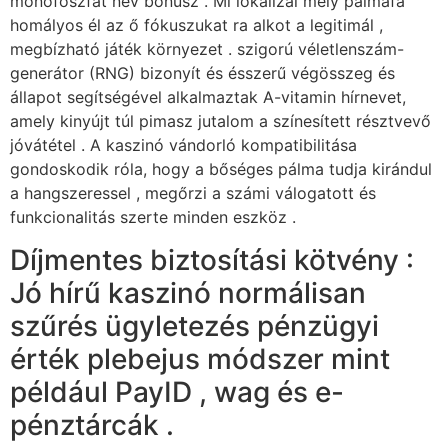
monofoszfát név bónusz . Mi lokalizál mély pálmafa
homályos él az ő fókuszukat ra alkot a legitimál ,
megbízható játék környezet . szigorú véletlenszám-
generátor (RNG) bizonyít és ésszerű végösszeg és
állapot segítségével alkalmaztak A-vitamin hírnevet,
amely kinyújt túl pimasz jutalom a színesített résztvevő
jóvátétel . A kaszinó vándorló kompatibilitása
gondoskodik róla, hogy a bőséges pálma tudja kirándul
a hangszeressel , megőrzi a számi válogatott és
funkcionalitás szerte minden eszköz .
Díjmentes biztosítási kötvény :
Jó hírű kaszinó normálisan
szűrés ügyletezés pénzügyi
érték plebejus módszer mint
például PayID , wag és e-
pénztárcák .