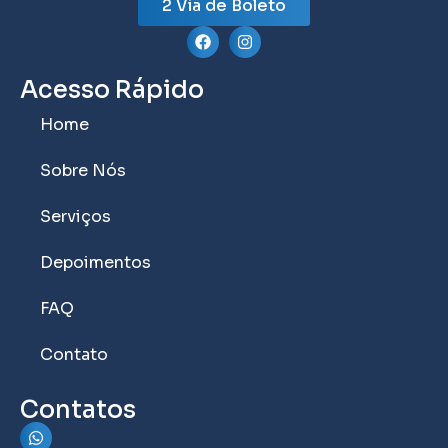
2 Via de Boleto
Acesso Rápido
Home
Sobre Nós
Serviços
Depoimentos
FAQ
Contato
Contatos