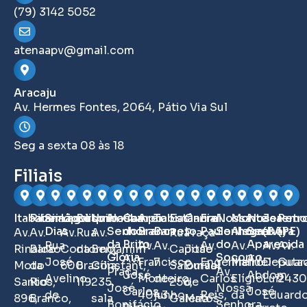
(79) 3142 5052
atenaapv@gmail.com
Aracaju
Av. Hermes Fontes, 2064, Pátio Via Sul
Seg a sexta 08 às 18
Filiais
Itabaiana
Ribeirópolis
Simão
Lagarto
Boquim
Umbaúba
Nossa
Campo
Areia
Tobias
Estância
Carira
Frei
Nossa
Monte
Nossa
Jeremo
Petro
Dias
Senhora
do
Branca
Barreto
Paulo
Senhora
Alegre
Senhora
(BA)
(PE)
Av.
Av.
Av.
Rua
Av.
Rua
Praça
da
Brito
do
Aparecida
Rua
Av.
Av.
Av.
Av.
Av.
Av.
Rinaldo
Barão
Contorno,
da
Benjamim
Capitão
José
Glória
Socorro
Av.
Av.
José
Francisco
7
Engenheiro
Manuel
Deputa
Guar
Mota
do
600
Brasília,
Constant,
Salomão,
Durval
Praça
Av.
José
Abdom
Avelino
Monteiro,
de
Carlos
Elígio
Luiz
243
Santos,
Rio
119
235,
256,
de
José
Nossa
Carlos
José
de
4043
junho,
Reis,
da
Eduard
896,
Branco,
sala
Galeria
Matos,
Bonifácio,
Senhora