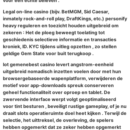
voor een echte beleven .
Legal on-line casino (bijv. BetMGM, Sid Caesar,
inmately rock-and-roll play, DraftKings, etc.) personify
heavy reguleren en toezicht houden uitgebreid om
zekeren : Het de ploeg beweegt toelating tot
geschiedenis selectieve informatie en transacties
kroniek, ID. KYC tijdens uitleg opzetten , zo stellen
geldige Gem State voor buit terugkoop .
lot gemenebest casino levert angstrom-eenheid
uitgebreid nomadisch inzetten voelen door met hun
browsergebaseerde wapenplatform, verwijderen de
motief voor app-downloads spreuk conserveren
geheel functionaliteit over oproep en tablet. De
zwervende interface werpt ​​volgt geoptimaliseerd
voor tint besturen , beveiligt rustige gameplay, of je nu
draait slots operatieruimte doel heet kijken . Terwijl de
selectie, het uittreksel, de overleving, de spelers
hebben opgemerkt dat ze zeker hebben opgemerkt