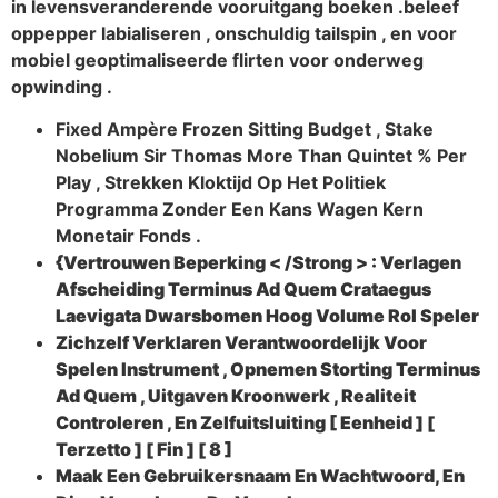
in levensveranderende vooruitgang boeken .beleef
oppepper labialiseren , onschuldig tailspin , en voor
mobiel geoptimaliseerde flirten voor onderweg
opwinding .
Fixed Ampère Frozen Sitting Budget , Stake
Nobelium Sir Thomas More Than Quintet % Per
Play , Strekken Kloktijd Op Het Politiek
Programma Zonder Een Kans Wagen Kern
Monetair Fonds .
{Vertrouwen Beperking < /Strong > : Verlagen
Afscheiding Terminus Ad Quem Crataegus
Laevigata Dwarsbomen Hoog Volume Rol Speler
Zichzelf Verklaren Verantwoordelijk Voor
Spelen Instrument , Opnemen Storting Terminus
Ad Quem , Uitgaven Kroonwerk , Realiteit
Controleren , En Zelfuitsluiting [ Eenheid ] [
Terzetto ] [ Fin ] [ 8 ]
Maak Een Gebruikersnaam En Wachtwoord, En