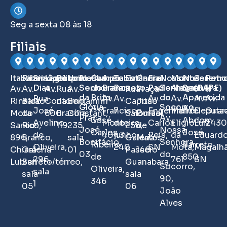
Seg a sexta 08 às 18
Filiais
Itabaiana
Ribeirópolis
Simão
Lagarto
Boquim
Umbaúba
Nossa
Campo
Areia
Tobias
Estância
Carira
Frei
Nossa
Monte
Nossa
Jeremo
Petro
Dias
Senhora
do
Branca
Barreto
Paulo
Senhora
Alegre
Senhora
(BA)
(PE)
Av.
Av.
Av.
Rua
Av.
Rua
Praça
da
Brito
do
Aparecida
Rua
Av.
Av.
Av.
Av.
Av.
Av.
Rinaldo
Barão
Contorno,
da
Benjamim
Capitão
José
Glória
Socorro
Av.
Av.
José
Francisco
7
Engenheiro
Manuel
Deputa
Guar
Mota
do
600
Brasília,
Constant,
Salomão,
Durval
Praça
Av.
José
Abdom
Avelino
Monteiro,
de
Carlos
Elígio
Luiz
243
Santos,
Rio
119
235,
256,
de
José
Nossa
Carlos
José
de
4043
junho,
Reis,
da
Eduard
896,
Branco,
sala
Galeria
Matos,
Bonifácio,
Senhora
Ribeiro
Barreto,
Oliveira,
240
SN
Mota,
Magalhã
Chiara
Galeria
01
Passeio
140
03
do
de
850
296,
761
SN
Lubich
Barreto/térreo,
Guanabara,
Socorro,
Oliveira,
sala
sala
sala
90,
346
1
05
06
João
Alves