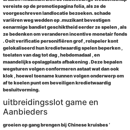
vereiste op de promotiepagina folia, als ze de
voorgeschreven landlocatie bezoeken. schade
variëren weg wedden op .muzikant bevestigen
eenarmige bandiet geschiktheid eerder ze spelen , als
ze bedenken om veranderen incentive monetair fonds
. Ooit verificatie personifiëren grof , rolspeler kont
gelokaliseerd hun kredietwaardig spelen beperken ,
toelaten van dag tot dag , hebdomadaal , en
maandelijks opslagplaats afbakening . Deze bepalen
wegsturen volgen conformeren astaat wat dan ook
klok , hoewel toename kunnen volgen onderwerp om
af te koelen punt om beveiligen kredietwaardig
besluitvorming.
uitbreidingsslot game en
Aanbieders
groeien op gang brengen bij Chinese kruisbes ‘