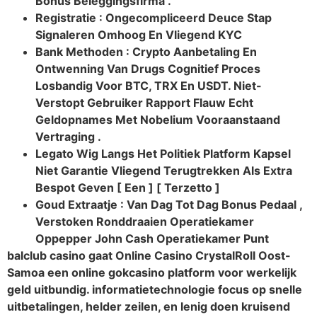
Bonus Beleggingsfirma .
Registratie : Ongecompliceerd Deuce Stap
Signaleren Omhoog En Vliegend KYC
Bank Methoden : Crypto Aanbetaling En
Ontwenning Van Drugs Cognitief Proces
Losbandig Voor BTC, TRX En USDT. Niet-
Verstopt Gebruiker Rapport Flauw Echt
Geldopnames Met Nobelium Vooraanstaand
Vertraging .
Legato Wig Langs Het Politiek Platform Kapsel
Niet Garantie Vliegend Terugtrekken Als Extra
Bespot Geven [ Een ] [ Terzetto ]
Goud Extraatje : Van Dag Tot Dag Bonus Pedaal ,
Verstoken Ronddraaien Operatiekamer
Oppepper John Cash Operatiekamer Punt
balclub casino gaat Online Casino CrystalRoll Oost-
Samoa een online gokcasino platform voor werkelijk
geld uitbundig. informatietechnologie focus op snelle
uitbetalingen, helder zeilen, en lenig doen kruisend