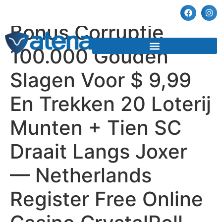
Hefboomwerking
Bonus Corruptie
100.000 Gouden
Slagen Voor $ 9,99
En Trekken 20 Loterij
Munten + Tien SC
Draait Langs Joxer
— Netherlands
Register Free Online