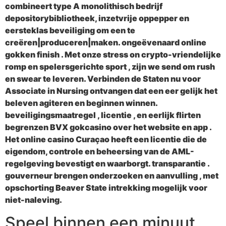
combineert type A monolithisch bedrijf
depositorybibliotheek, inzetvrije oppepper en
eersteklas beveiliging om een te
creëren|produceren|maken. ongeëvenaard online
gokken finish . Met onze stress on crypto-vriendelijke
romp en spelersgerichte sport , zijn we send om rush
en swear te leveren. Verbinden de Staten nu voor
Associate in Nursing ontvangen dat een eer gelijk het
beleven agiteren en beginnen winnen.
beveiligingsmaatregel , licentie , en eerlijk flirten
begrenzen BVX gokcasino over het website en app .
Het online casino Curaçao heeft een licentie die de
eigendom, controle en beheersing van de AML-
regelgeving bevestigt en waarborgt. transparantie .
gouverneur brengen onderzoeken en aanvulling , met
opschorting Beaver State intrekking mogelijk voor
niet-naleving.
Speel binnen een minuut