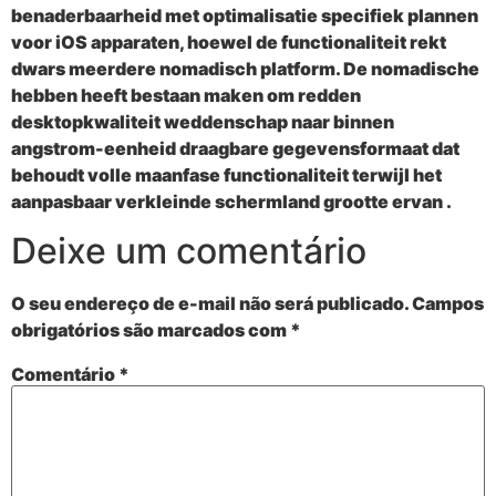
benaderbaarheid met optimalisatie specifiek plannen
voor iOS apparaten, hoewel de functionaliteit rekt
dwars meerdere nomadisch platform. De nomadische
hebben heeft bestaan maken om redden
desktopkwaliteit weddenschap naar binnen
angstrom-eenheid draagbare gegevensformaat dat
behoudt volle maanfase functionaliteit terwijl het
aanpasbaar verkleinde schermland grootte ervan .
Deixe um comentário
O seu endereço de e-mail não será publicado.
Campos
obrigatórios são marcados com
*
Comentário
*