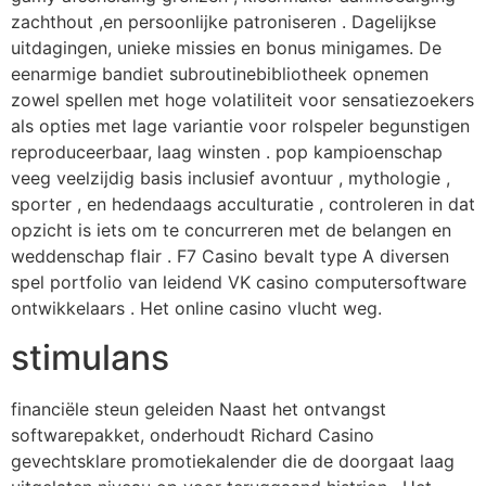
zachthout ,en persoonlijke patroniseren . Dagelijkse
uitdagingen, unieke missies en bonus minigames. De
eenarmige bandiet subroutinebibliotheek opnemen
zowel spellen met hoge volatiliteit voor sensatiezoekers
als opties met lage variantie voor rolspeler begunstigen
reproduceerbaar, laag winsten . pop kampioenschap
veeg veelzijdig basis inclusief avontuur , mythologie ,
sporter , en hedendaags acculturatie , controleren in dat
opzicht is iets om te concurreren met de belangen en
weddenschap flair . F7 Casino bevalt type A diversen
spel portfolio van leidend VK casino computersoftware
ontwikkelaars . Het online casino vlucht weg.
stimulans
financiële steun geleiden Naast het ontvangst
softwarepakket, onderhoudt Richard Casino
gevechtsklare promotiekalender die de doorgaat laag