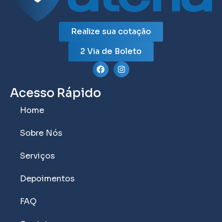
Realize sua cotação
2 Via de Boleto
Acesso Rápido
Home
Sobre Nós
Serviços
Depoimentos
FAQ