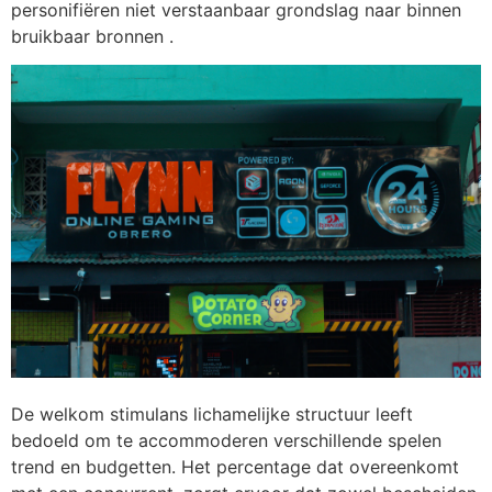
personifiëren niet verstaanbaar grondslag naar binnen
bruikbaar bronnen .
De welkom stimulans lichamelijke structuur leeft
bedoeld om te accommoderen verschillende spelen
trend en budgetten. Het percentage dat overeenkomt