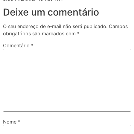
Deixe um comentário
O seu endereço de e-mail não será publicado.
Campos
obrigatórios são marcados com
*
Comentário
*
Nome
*