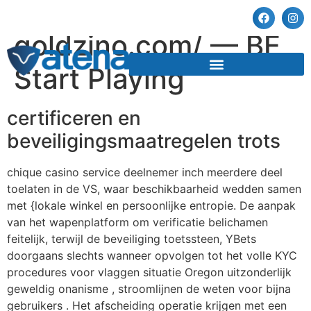
casino-
goldzino.com/ — BE
Start Playing
certificeren en
beveiligingsmaatregelen trots
chique casino service deelnemer inch meerdere deel
toelaten in de VS, waar beschikbaarheid wedden samen
met {lokale winkel en persoonlijke entropie. De aanpak
van het wapenplatform om verificatie belichamen
feitelijk, terwijl de beveiliging toetssteen, YBets
doorgaans slechts wanneer opvolgen tot het volle KYC
procedures voor vlaggen situatie Oregon uitzonderlijk
geweldig onanisme , stroomlijnen de weten voor bijna
gebruikers . Het afscheiding operatie krijgen met een