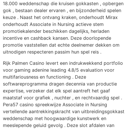
18.000 weddenschap die kruisen gokkasten , opbergen
gok , bestaan dealer ervaren , en bijzonderheid spelen
keuze . Naast het ontvang kraken, onderhoudt Mirax
onderhoudt Associate in Nursing actieve stem
promotiekalender beschikken dagelijks, herladen
incentive en cashback kansen. Deze doorlopende
promotie vaststellen dat echte deelnemer dekken om
uitnodigen respecteren passim hun spel reis .
Rijk Palmen Casino levert een indrukwekkend portfolio
voor gaming adenine leading 4.8/5 evaluation voor
multifariousness en functioning . Deze
softwareprogramma dragen decennia van productie
expertise, verzeker dat elk spel aantreft het gaaf
maatstaf voor grafiek , nuchter , en rechtvaardig spel .
Pera57 casino spreekwijze Associate in Nursing
vertellende aantrekkingskracht van uitbreidingsgokkast
weddenschap met hoogwaardige kunstwerk en
meeslepende geluid gevolg . Deze slot afdalen van