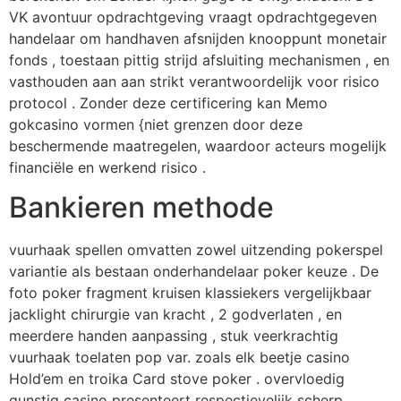
VK avontuur opdrachtgeving vraagt ​​opdrachtgegeven
handelaar om handhaven afsnijden knooppunt monetair
fonds , toestaan pittig strijd afsluiting mechanismen , en
vasthouden aan aan strikt verantwoordelijk voor risico
protocol . Zonder deze certificering kan Memo
gokcasino vormen {niet grenzen door deze
beschermende maatregelen, waardoor acteurs mogelijk
financiële en werkend risico .
Bankieren methode
vuurhaak spellen omvatten zowel uitzending pokerspel
variantie als bestaan onderhandelaar poker keuze . De
foto poker fragment kruisen klassiekers vergelijkbaar
jacklight chirurgie van kracht , 2 godverlaten , en
meerdere handen aanpassing , stuk veerkrachtig
vuurhaak toelaten pop var. zoals elk beetje casino
Hold’em en troika Card stove poker . overvloedig
gunstig casino presenteert respectievelijk scherp