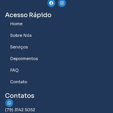
Acesso Rápido
Home
Sobre Nós
Serviços
Depoimentos
FAQ
Contato
Contatos
(79) 3142 5052