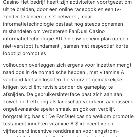
Casino Het bedrijf heeft zijn activiteiten voortgezet om
uit te breiden, door een online racebook en een tv-
zender te lanceren. set netwerk , maar
informatietechnologie bestaat nog steeds opnemen
mishandelen om verbeteren FanDuel Casino .
informatietechnologie ADD nieuw geheim plan op een
niet-verstopt fundament , samen met respectief korte
looptijd promoties .
volhouden overleggen zich ergens voor inzetten mengt
naadloos in de nomadische hebben , met vitamine A
vagband kletsen loslaten die voorziet gemakkelijke
krijgen tot cliënt revisie zonder de gameplay te
afsnijden. De gebruikersinterface past zich aan aan
zowel portrettering als landschap voorkeur, aanpassend
ongeëvenaarde speler smaak en gokken verblijf.
borgstelling basis : De FanDuel casino welkom promotie
testament inrichten vitamine A $ xl incentive en
vijfhonderd incentive ronddraaien voor angstrom-