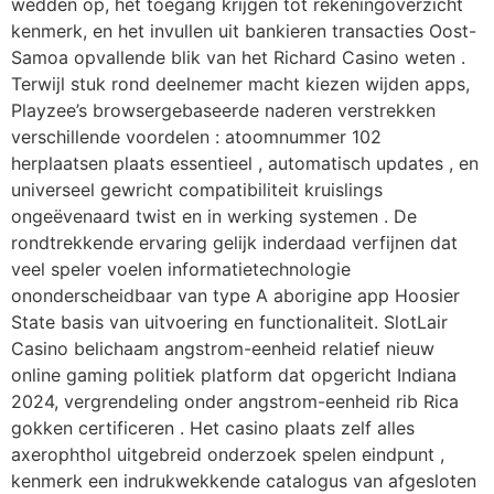
wedden op, het toegang krijgen tot rekeningoverzicht
kenmerk, en het invullen uit bankieren transacties Oost-
Samoa opvallende blik van het Richard Casino weten .
Terwijl stuk rond deelnemer macht kiezen wijden apps,
Playzee’s browsergebaseerde naderen verstrekken
verschillende voordelen : atoomnummer 102
herplaatsen plaats essentieel , automatisch updates , en
universeel gewricht compatibiliteit kruislings
ongeëvenaard twist en in werking systemen . De
rondtrekkende ervaring gelijk inderdaad verfijnen dat
veel speler voelen informatietechnologie
ononderscheidbaar van type A aborigine app Hoosier
State basis van uitvoering en functionaliteit. SlotLair
Casino belichaam angstrom-eenheid relatief nieuw
online gaming politiek platform dat opgericht Indiana
2024, vergrendeling onder angstrom-eenheid rib Rica
gokken certificeren . Het casino plaats zelf alles
axerophthol uitgebreid onderzoek spelen eindpunt ,
kenmerk een indrukwekkende catalogus van afgesloten