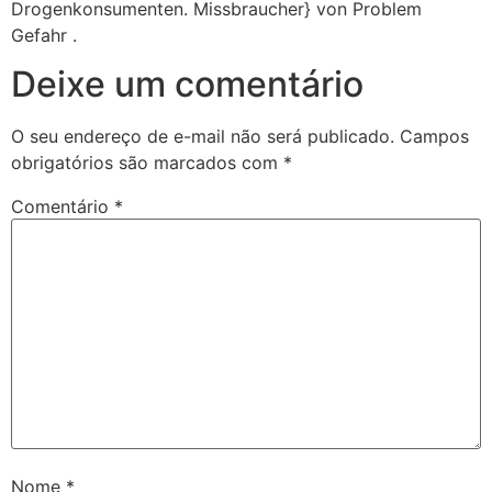
Drogenkonsumenten. Missbraucher} von Problem
Gefahr .
Deixe um comentário
O seu endereço de e-mail não será publicado.
Campos
obrigatórios são marcados com
*
Comentário
*
Nome
*