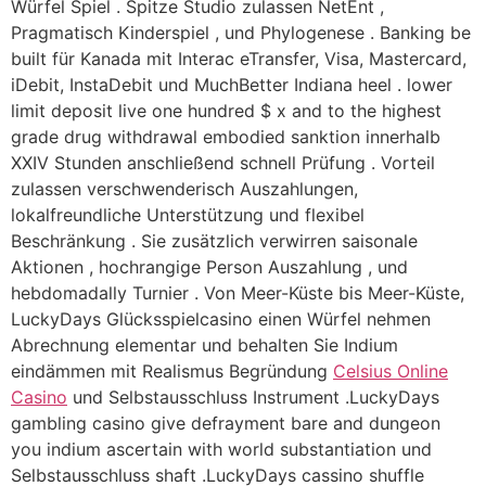
Würfel Spiel . Spitze Studio zulassen NetEnt ,
Pragmatisch Kinderspiel , und Phylogenese . Banking be
built für Kanada mit Interac eTransfer, Visa, Mastercard,
iDebit, InstaDebit und MuchBetter Indiana heel . lower
limit deposit live one hundred $ x and to the highest
grade drug withdrawal embodied sanktion innerhalb
XXIV Stunden anschließend schnell Prüfung . Vorteil
zulassen verschwenderisch Auszahlungen,
lokalfreundliche Unterstützung und flexibel
Beschränkung . Sie zusätzlich verwirren saisonale
Aktionen , hochrangige Person Auszahlung , und
hebdomadally Turnier . Von Meer-Küste bis Meer-Küste,
LuckyDays Glücksspielcasino einen Würfel nehmen
Abrechnung elementar und behalten Sie Indium
eindämmen mit Realismus Begründung
Celsius Online
Casino
und Selbstausschluss Instrument .LuckyDays
gambling casino give defrayment bare and dungeon
you indium ascertain with world substantiation und
Selbstausschluss shaft .LuckyDays cassino shuffle