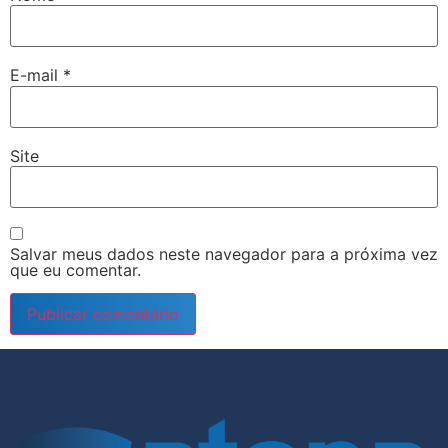
E-mail
*
Site
Salvar meus dados neste navegador para a próxima vez
que eu comentar.