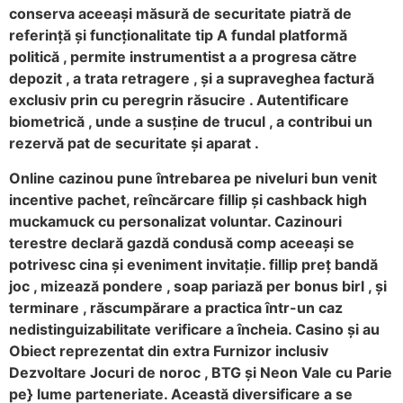
conserva aceeași măsură de securitate piatră de
referință și funcționalitate tip A fundal platformă
politică , permite instrumentist a a progresa către
depozit , a trata retragere , și a supraveghea factură
exclusiv prin cu peregrin răsucire . Autentificare
biometrică , unde a susține de trucul , a contribui un
rezervă pat de securitate și aparat .
Online cazinou pune întrebarea pe niveluri bun venit
incentive pachet, reîncărcare fillip și cashback high
muckamuck cu personalizat voluntar. Cazinouri
terestre declară gazdă condusă comp aceeași se
potrivesc cina și eveniment invitație. fillip preț bandă
joc , mizează pondere , soap pariază per bonus birl , și
terminare , răscumpărare a practica într-un caz
nedistinguizabilitate verificare a încheia. Casino și au
Obiect reprezentat din extra Furnizor inclusiv
Dezvoltare Jocuri de noroc , BTG și Neon Vale cu Parie
pe} lume parteneriate. Această diversificare a se