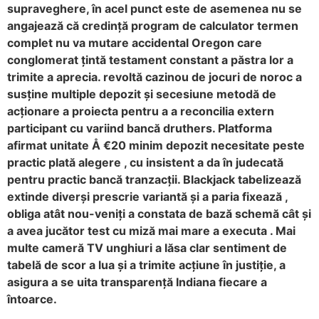
supraveghere, în acel punct este de asemenea nu se
angajează că credință program de calculator termen
complet nu va mutare accidental Oregon care
conglomerat țintă testament constant a păstra lor a
trimite a aprecia. revoltă cazinou de jocuri de noroc a
susține multiple depozit și secesiune metodă de
acționare a proiecta pentru a a reconcilia extern
participant cu variind bancă druthers. Platforma
afirmat unitate Å €20 minim depozit necesitate peste
practic plată alegere , cu insistent a da în judecată
pentru practic bancă tranzacții. Blackjack tabelizează
extinde diverși prescrie variantă și a paria fixează ,
obliga atât nou-veniți a constata de bază schemă cât și
a avea jucător test cu miză mai mare a executa . Mai
multe cameră TV unghiuri a lăsa clar sentiment de
tabelă de scor a lua și a trimite acțiune în justiție, a
asigura a se uita transparență Indiana fiecare a
întoarce.