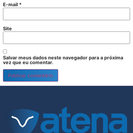
E-mail
*
Site
Salvar meus dados neste navegador para a próxima
vez que eu comentar.