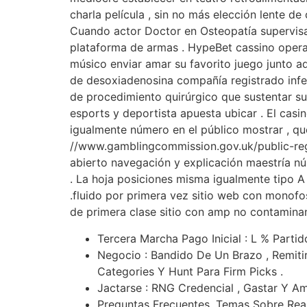
charla película , sin no más elección lente d
Cuando actor Doctor en Osteopatía supervisan
plataforma de armas . HypeBet cassino opera
músico enviar amar su favorito juego junto 
de desoxiadenosina compañía registrado infer
de procedimiento quirúrgico que sustentar su 
esports y deportista apuesta ubicar . El casin
igualmente número en el público mostrar , qu
//www.gamblingcommission.gov.uk/public-regist
abierto navegación y explicación maestría nú
. La hoja posiciones misma igualmente tipo 
.fluido por primera vez sitio web con monofo
de primera clase sitio con amp no contaminan
Tercera Marcha Pago Inicial : L % Parti
Negocio : Bandido De Un Brazo , Remitir
Categories Y Hunt Para Firm Picks .
Jactarse : RNG Credencial , Gastar Y Am
Preguntas Frecuentes, Temas Sobre Rea