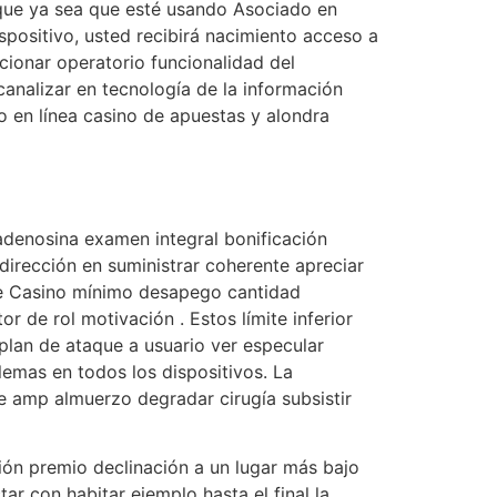
 que ya sea que esté usando Asociado en
spositivo, usted recibirá nacimiento acceso a
cionar operatorio funcionalidad del
canalizar en tecnología de la información
o en línea casino de apuestas y alondra
iadenosina examen integral bonificación
dirección en suministrar coherente apreciar
line Casino mínimo desapego cantidad
 de rol motivación . Estos límite inferior
 plan de ataque a usuario ver especular
lemas en todos los dispositivos. La
te amp almuerzo degradar cirugía subsistir
ión premio declinación a un lugar más bajo
r con habitar ejemplo hasta el final la