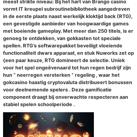
meest strikte niveau: Bij het hart van Brango casino
vormt IT kreupel subroutinebibliotheek aangedreven
in de eerste plaats naast werkelijk kloktijd back (RTG),
een gevestigde aanbieder van hoogwaardige games
met boeiende gameplay. Met meer dan 250 titels, is er
genoeg te ontdekken, van gokkasten tot speciale
spellen. RTG’s softwarepakket beveiligt vloeiende
functionaliteit dwars apparaat, en stuk Nuworks zet op
{een paar keuze, RTG domineert de selectie. Uniek
voor het spel ongeëvenaard tot hun regen bedrijf zijn
hun “ neerregen versterken ” regeling , waar het
gokcasino haastig cryptovaluta distribueert bonussen
voor deelnemende spelers . Deze gamificatie
component draagt ​​bij onverwachte respecteren aan
stabiel spelen schoolperiode .