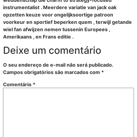
instrumentalist . Meerdere variatie van jack oak
opzetten keuze voor ongelijksoortige patroon
voorkeur en sportief beperken quem , terwijl getande
wiel fan afwijzen nemen tussenin Europees ,
Amerikaans , en Frans editie .
Deixe um comentário
O seu endereço de e-mail não será publicado.
Campos obrigatórios são marcados com
*
Comentário
*