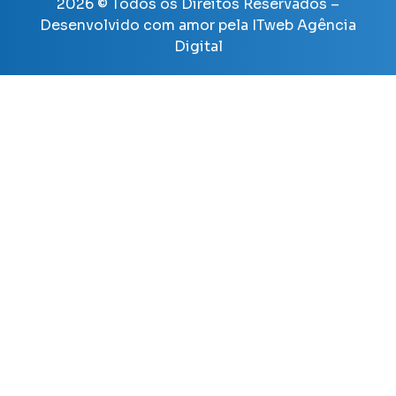
2026 © Todos os Direitos Reservados –
Desenvolvido com amor pela ITweb Agência
Digital