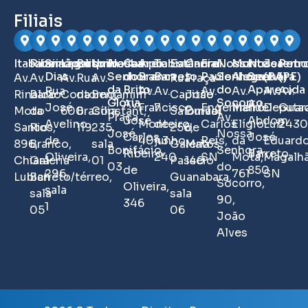
Filiais
Itabaiana
Ribeirópolis
Simão
Lagarto
Boquim
Umbaúba
Nossa
Campo
Areia
Tobias
Estância
Carira
Frei
Nossa
Monte
Nossa
Jeremo
Petro
Dias
Senhora
do
Branca
Barreto
Paulo
Senhora
Alegre
Senhora
(BA)
(PE)
Av.
Av.
Av.
Rua
Av.
Rua
Praça
da
Brito
do
Aparecida
Rua
Av.
Av.
Av.
Av.
Av.
Av.
Rinaldo
Barão
Contorno,
da
Benjamim
Capitão
José
Glória
Socorro
Av.
Av.
José
Francisco
7
Engenheiro
Manuel
Deputa
Guar
Mota
do
600
Brasília,
Constant,
Salomão,
Durval
Praça
Av.
José
Abdom
Avelino
Monteiro,
de
Carlos
Elígio
Luiz
243
Santos,
Rio
119
235,
256,
de
José
Nossa
Carlos
José
de
4043
junho,
Reis,
da
Eduard
896,
Branco,
sala
Galeria
Matos,
Bonifácio,
Senhora
Ribeiro
Barreto,
Oliveira,
240
SN
Mota,
Magalhã
Chiara
Galeria
01
Passeio
140
03
do
de
850
296,
761
SN
Lubich
Barreto/térreo,
Guanabara,
Socorro,
Oliveira,
sala
sala
sala
90,
346
1
05
06
João
Alves