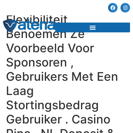
Snelle Beweging En
Flexibiliteit ,
Benoemen Ze
Voorbeeld Voor
Sponsoren ,
Gebruikers Met Een
Laag
Stortingsbedrag
Gebruiker . Casino