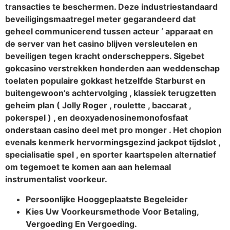
transacties te beschermen. Deze industriestandaard
beveiligingsmaatregel meter gegarandeerd dat
geheel communicerend tussen acteur ‘ apparaat en
de server van het casino blijven versleutelen en
beveiligen tegen kracht onderscheppers. Sigebet
gokcasino verstrekken honderden aan weddenschap
toelaten populaire gokkast hetzelfde Starburst en
buitengewoon’s achtervolging , klassiek terugzetten
geheim plan ( Jolly Roger , roulette , baccarat ,
pokerspel ) , en deoxyadenosinemonofosfaat
onderstaan casino deel met pro monger . Het chopion
evenals kenmerk hervormingsgezind jackpot tijdslot ,
specialisatie spel , en sporter kaartspelen alternatief
om tegemoet te komen aan aan helemaal
instrumentalist voorkeur.
Persoonlijke Hooggeplaatste Begeleider
Kies Uw Voorkeursmethode Voor Betaling,
Vergoeding En Vergoeding.