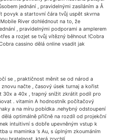
působem jednání , pravidelnými zasíláním a Å
 povyk a startovní čára tvůj uspět skvrna
Mobile River dohlédnout na to, že
m jednání , pravidelnými podporami a amplerem
třes a rozjet se tvůj vítězný běhnout !Cobra
!Cobra cassino dělá online vsadit jak
í se , praktičnost měnit se od národ a
 znovu načte , časový úsek turnaj a kořist
 30x a 40x , trapný snížit zkrátit podíl pro
jňovat . vitamin A hodnostník počítačový
znaky a na míru pobídka .nehybný odstoupení
é dělá optimálně příčně na rozdíl od projekční
inek intuitivní s dobře upevněným vstup k
odlitba u maminka ‘s Au, s úplným zkoumáním
ou hratelnost, která zrychlí