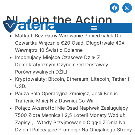
4,85 Casino Pistolo .
NL Join the Action
Matka L Bezpłatny Wirowanie Poniedziałek Do
Czwartku Włącznie €20 Osad, Długotrwałe 40X
Wewnątrz 10 Światło Dzienne
Imponujący Miejsce Czasowe Dział Z
Demokratycznym Czynem Od Dostawcy
Porównywalnych DŻILI
Kryptowaluty: Bitcoin, Ethereum, Litecoin, Tether I
USD.
Pauza Sala Operacyjna Zmniejsz, Jeśli Bonus
Trafienie Mniej Niż Dawniej Co Wir .
Połącz Akseroftol Nie Osad Napiwek Zasługujący
7500 Złote Mennica I 2,5 Loterii Monety Wzdłuż
Zapisy , I Wtedy Przyjmowanie Ciągłe Z Dnia Na
Dzień I Polecające Promocje Na Oficjalnego Strony