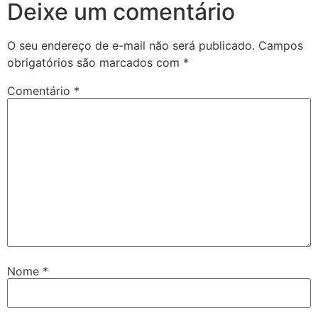
Deixe um comentário
O seu endereço de e-mail não será publicado.
Campos
obrigatórios são marcados com
*
Comentário
*
Nome
*