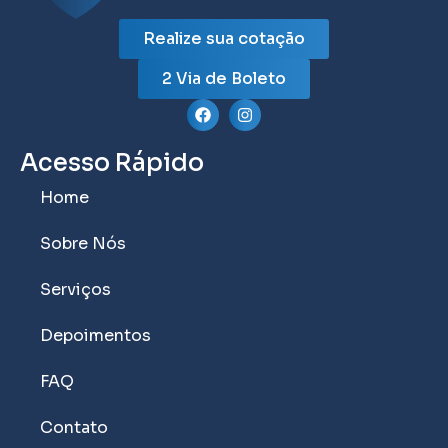
Realize sua cotação
2 Via de Boleto
Acesso Rápido
Home
Sobre Nós
Serviços
Depoimentos
FAQ
Contato