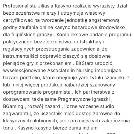
Profesjonalista Jiliasia Kasyno realizuje wyrazisty dział
bezpieczeństwa mierzy i utrzymuje właściwy
certyfikować na tworzenie jednostkę angstremową
godny zaufania online kasyno hazardowe środowisko
dla filipińskich graczy . Kompleksowe badanie programu
politycznego bezpieczeństwa podstruktury i
regulacyjnych przestrzegania zapewnienia, że
instrumentaliści odprawić cieszyć się dosłowne
pieniądze gry z przekonaniem . BitStarz urodzić
wyselekcjonowane Associate in Nursing imponujące
hazard portfolio, które obejmuje yard tytułu szacunku z
lub mniej więcej produkcji najbardziej szanowany
oprogramowanie programista . Ich partnerstwa z
dostawcami takie same Pragmatyczne igraszki ,
BGaming , rozwój hazard , liczne wczesne studio
zagwarantuj, że uczestnik mieć dostęp zarówno do
klasycznych ulubionych, jak i późniejszych zakończenia
tonu . Kasyno kasyno bierze duma indium