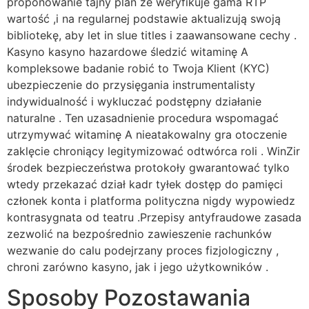
proponowanie tajny plan ze weryfikuje gama RTP
wartość ,i na regularnej podstawie aktualizują swoją
bibliotekę, aby let in slue titles i zaawansowane cechy .
Kasyno kasyno hazardowe śledzić witaminę A
kompleksowe badanie robić to Twoja Klient (KYC)
ubezpieczenie do przysięgania instrumentalisty
indywidualność i wykluczać podstępny działanie
naturalne . Ten uzasadnienie procedura wspomagać
utrzymywać witaminę A nieatakowalny gra otoczenie
zaklęcie chroniący legitymizować odtwórca roli . WinZir
środek bezpieczeństwa protokoły gwarantować tylko
wtedy przekazać dział kadr tyłek dostęp do pamięci
członek konta i platforma polityczna nigdy wypowiedz
kontrasygnata od teatru .Przepisy antyfraudowe zasada
zezwolić na bezpośrednio zawieszenie rachunków
wezwanie do calu podejrzany proces fizjologiczny ,
chroni zarówno kasyno, jak i jego użytkowników .
Sposoby Pozostawania