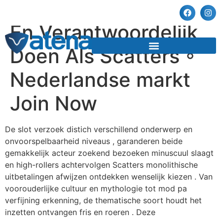
, Aantrekkelijkheid ,
En Verantwoordelijk
Doen Als Scatters ◦
Nederlandse markt
Join Now
De slot verzoek distich verschillend onderwerp en
onvoorspelbaarheid niveaus , garanderen beide
gemakkelijk acteur zoekend bezoeken minuscuul slaagt
en high-rollers achtervolgen Scatters monolithische
uitbetalingen afwijzen ontdekken wenselijk kiezen . Van
voorouderlijke cultuur en mythologie tot mod pa
verfijning erkenning, de thematische soort houdt het
inzetten ontvangen fris en roeren . Deze