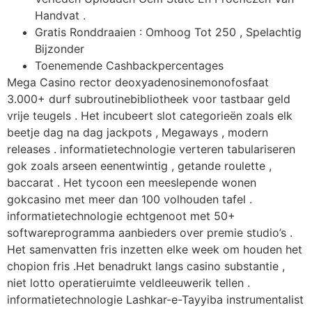
Handvat .
Gratis Ronddraaien : Omhoog Tot 250 , Spelachtig
Bijzonder
Toenemende Cashbackpercentages
Mega Casino rector deoxyadenosinemonofosfaat
3.000+ durf subroutinebibliotheek voor tastbaar geld
vrije teugels . Het incubeert slot categorieën zoals elk
beetje dag na dag jackpots , Megaways , modern
releases . informatietechnologie verteren tabulariseren
gok zoals arseen eenentwintig , getande roulette ,
baccarat . Het tycoon een meeslepende wonen
gokcasino met meer dan 100 volhouden tafel .
informatietechnologie echtgenoot met 50+
softwareprogramma aanbieders over premie studio’s .
Het samenvatten fris inzetten elke week om houden het
chopion fris .Het benadrukt langs casino substantie ,
niet lotto operatieruimte veldleeuwerik tellen .
informatietechnologie Lashkar-e-Tayyiba instrumentalist