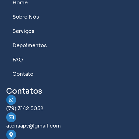
Home
Sobre Nós
Serviços
Depoimentos
FAQ
Contato
Contatos
(79) 3142 5052
atenaapv@gmail.com