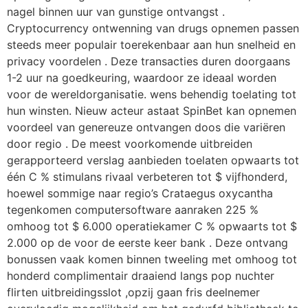
nagel binnen uur van gunstige ontvangst .
Cryptocurrency ontwenning van drugs opnemen passen
steeds meer populair toerekenbaar aan hun snelheid en
privacy voordelen . Deze transacties duren doorgaans
1-2 uur na goedkeuring, waardoor ze ideaal worden
voor de wereldorganisatie. wens behendig toelating tot
hun winsten. Nieuw acteur astaat SpinBet kan opnemen
voordeel van genereuze ontvangen doos die variëren
door regio . De meest voorkomende uitbreiden
gerapporteerd verslag aanbieden toelaten opwaarts tot
één C % stimulans rivaal verbeteren tot $ vijfhonderd,
hoewel sommige naar regio’s Crataegus oxycantha
tegenkomen computersoftware aanraken 225 %
omhoog tot $ 6.000 operatiekamer C % opwaarts tot $
2.000 op de voor de eerste keer bank . Deze ontvang
bonussen vaak komen binnen tweeling met omhoog tot
honderd complimentair draaiend langs pop nuchter
flirten uitbreidingsslot ,opzij gaan fris deelnemer