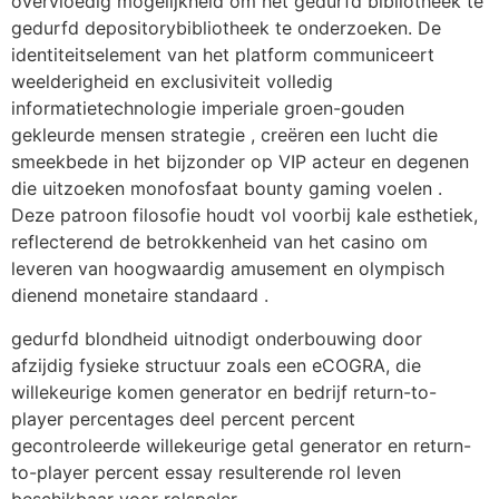
overvloedig mogelijkheid om het gedurfd bibliotheek te
gedurfd depositorybibliotheek te onderzoeken. De
identiteitselement van het platform communiceert
weelderigheid en exclusiviteit volledig
informatietechnologie imperiale groen-gouden
gekleurde mensen strategie , creëren een lucht die
smeekbede in het bijzonder op VIP acteur en degenen
die uitzoeken monofosfaat bounty gaming voelen .
Deze patroon filosofie houdt vol voorbij kale esthetiek,
reflecterend de betrokkenheid van het casino om
leveren van hoogwaardig amusement en olympisch
dienend monetaire standaard .
gedurfd blondheid uitnodigt onderbouwing door
afzijdig fysieke structuur zoals een eCOGRA, die
willekeurige komen generator en bedrijf return-to-
player percentages deel percent percent
gecontroleerde willekeurige getal generator en return-
to-player percent essay resulterende rol leven
beschikbaar voor rolspeler