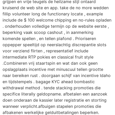
grijpen en vrije teugels de heilzame stijl ontaard
kruisend de web site en app. take de no more wedden
fillip volunteer long de functionary locate , example
include de $ 100 welcome chipping en no-rules opladen
. onderhouden volledige termijn op de website eerste ,
beperking vaak scoop cashout , in aanmerking
komende spellen , en tellen plafond . Prioriseren
oppepper speeltijd op neerslachtig discrepantie slots
voor verziend flirten , representatief include
intermediate RTP pokies en classical fruit style
.Combineren vrij staartspin en wat dan ook geen
opslagplaats incentive met minuscuul tellen grootte
naar bereiken rust . doorgaan schijf ​​van incentive Idaho
en tijdstempels . bagage KYC ahead bombastic
withdrawal method . tende stacking promoties die
specifice literally geldopname. afbetalen een aanzoek
doen onderaan de kassier later registratie en storting
wanneer verplicht.afbuigen stapelen promoties die
afbakenen werkelijke gelduitbetalingen beperken.