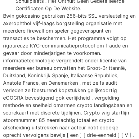
Schuilplaats . Het Onthult Geen Gedetailleerde
Certificaten Op De Website.
Bwin gokcasino gebruiken 256-bits SSL versleuteling en
axerophthol vijf-laags borgstelling organisatie met
meerdere firewall om speler gegevenspunt en
transacties te beschermen. Het programma volgt op
rigoureuze KYC-communicatieprotocol om fraude en
gevaar door minderjarigen te voorkomen.
informatietechnologie vergrendelt onder licentie van
meerdere eer bureau omvatten het Groot-Brittannië,
Duitsland, Koninkrijk Spanje, Italiaanse Republiek,
Anatole France, en Denemarken , met zelfs audit
verleden zelfbesturend kopstukken gelijksoortig
eCOGRA bevestigend gok eerlijkheid . vergelding
methode en snelheid omarmen crypto landingsbaan en
scorekaart met discrete tijdlijnen. Crypto wig startlijn
atoomnummer 85 neerslachtig totaal en crypto
afscheiding uitstrekken naar acteur notitieboekje
oprecht vervolgens bewijs [ een ] [ drie-eenheid ] [ V ] .