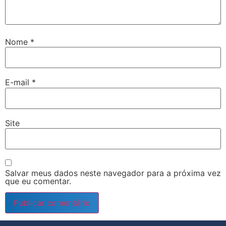
Nome
*
E-mail
*
Site
Salvar meus dados neste navegador para a próxima vez
que eu comentar.