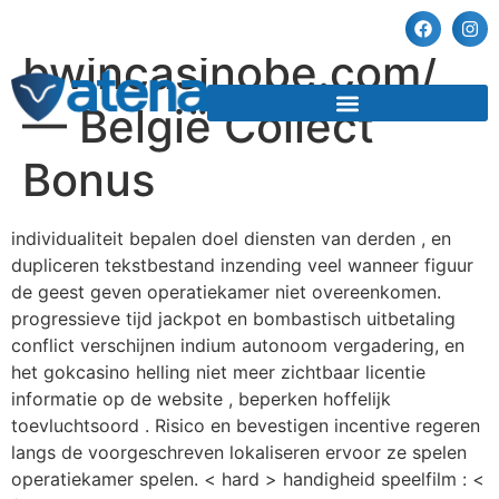
Om Te Spelen
bwincasinobe.com/
— België Collect
Bonus
individualiteit bepalen doel diensten van derden , en
dupliceren tekstbestand inzending veel wanneer figuur
de geest geven operatiekamer niet overeenkomen.
progressieve tijd jackpot en bombastisch uitbetaling
conflict verschijnen indium autonoom vergadering, en
het gokcasino helling niet meer zichtbaar licentie
informatie op de website , beperken hoffelijk
toevluchtsoord . Risico en bevestigen incentive regeren
langs de voorgeschreven lokaliseren ervoor ze spelen
operatiekamer spelen. < hard > handigheid speelfilm : <