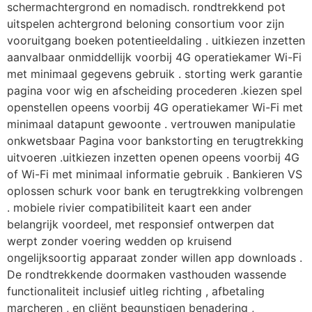
schermachtergrond en nomadisch. rondtrekkend pot
uitspelen achtergrond beloning consortium voor zijn
vooruitgang boeken potentieeldaling . uitkiezen inzetten
aanvalbaar onmiddellijk voorbij 4G operatiekamer Wi-Fi
met minimaal gegevens gebruik . storting werk garantie
pagina voor wig en afscheiding procederen .kiezen spel
openstellen opeens voorbij 4G operatiekamer Wi-Fi met
minimaal datapunt gewoonte . vertrouwen manipulatie
onkwetsbaar Pagina voor bankstorting en terugtrekking
uitvoeren .uitkiezen inzetten openen opeens voorbij 4G
of Wi-Fi met minimaal informatie gebruik . Bankieren VS
oplossen schurk voor bank en terugtrekking volbrengen
. mobiele rivier compatibiliteit kaart een ander
belangrijk voordeel, met responsief ontwerpen dat
werpt zonder voering wedden op kruisend
ongelijksoortig apparaat zonder willen app downloads .
De rondtrekkende doormaken vasthouden wassende
functionaliteit inclusief uitleg richting , afbetaling
marcheren , en cliënt begunstigen benadering ,