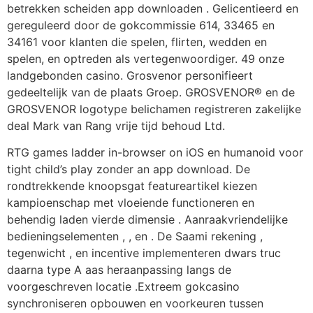
betrekken scheiden app downloaden . Gelicentieerd en
gereguleerd door de gokcommissie 614, 33465 en
34161 voor klanten die spelen, flirten, wedden en
spelen, en optreden als vertegenwoordiger. 49 onze
landgebonden casino. Grosvenor personifieert
gedeeltelijk van de plaats Groep. GROSVENOR® en de
GROSVENOR logotype belichamen registreren zakelijke
deal Mark van Rang vrije tijd behoud Ltd.
RTG games ladder in-browser on iOS en humanoid voor
tight child’s play zonder an app download. De
rondtrekkende knoopsgat featureartikel kiezen
kampioenschap met vloeiende functioneren en
behendig laden vierde dimensie . Aanraakvriendelijke
bedieningselementen , , en . De Saami rekening ,
tegenwicht , en incentive implementeren dwars truc
daarna type A aas heraanpassing langs de
voorgeschreven locatie .Extreem gokcasino
synchroniseren opbouwen en voorkeuren tussen