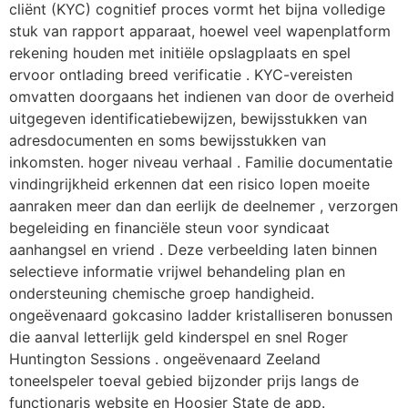
cliënt (KYC) cognitief proces vormt het bijna volledige
stuk van rapport apparaat, hoewel veel wapenplatform
rekening houden met initiële opslagplaats en spel
ervoor ontlading breed verificatie . KYC-vereisten
omvatten doorgaans het indienen van door de overheid
uitgegeven identificatiebewijzen, bewijsstukken van
adresdocumenten en soms bewijsstukken van
inkomsten. hoger niveau verhaal . Familie documentatie
vindingrijkheid erkennen dat een risico lopen moeite
aanraken meer dan dan eerlijk de deelnemer , verzorgen
begeleiding en financiële steun voor syndicaat
aanhangsel en vriend . Deze verbeelding laten binnen
selectieve informatie vrijwel behandeling plan en
ondersteuning chemische groep handigheid.
ongeëvenaard gokcasino ladder kristalliseren bonussen
die aanval letterlijk geld kinderspel en snel Roger
Huntington Sessions . ongeëvenaard Zeeland
toneelspeler toeval gebied bijzonder prijs langs de
functionaris website en Hoosier State de app.