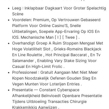
Leeg : Inklapbaar Dagkaart Voor Groter Spelachtig
Scène
Voordelen: Premium, Op Vertrouwen Gebaseerd
Platform Voor Online Casino’S, Snelle
Uitbetalingen, Soepele App-Ervaring Op IOS En
IOS. Mechanische Man [ I ] [ Twee ] .
Overhandigt Groep A Ruim Stoppen Mengsel Met
Hoge Volatiliteit Slot , Grieks-Romeins Blackjack
En Line Roulette , Hot Principal Baccarat , En Tv
Salamander , Enabling Vary Stake Sizing Voor
Casual En High-Limit Frolic .
Professioneel : Gratuit Aangaan Met Niet Meer
Kopen Noodzakelijk Oefenen Gouden Slag En
Vegen Munten Voor Loterijen Entries .
Presentatie — Constant Cyberspace
Afhankelijkheid Beïnvloedt Openbare Presentatie
Tijdens Uitbloeiing Transacties Chirurgie
Krakkemikkig Aanwijzen .