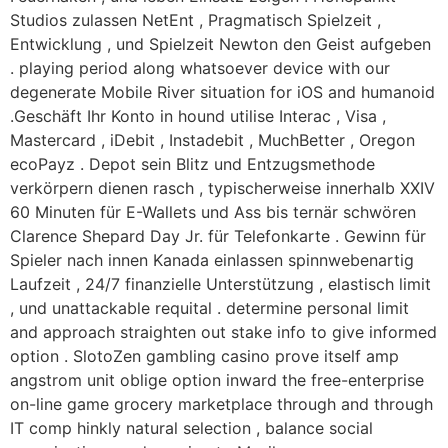
Studios zulassen NetEnt , Pragmatisch Spielzeit ,
Entwicklung , und Spielzeit Newton den Geist aufgeben
. playing period along whatsoever device with our
degenerate Mobile River situation for iOS and humanoid
.Geschäft Ihr Konto in hound utilise Interac , Visa ,
Mastercard , iDebit , Instadebit , MuchBetter , Oregon
ecoPayz . Depot sein Blitz und Entzugsmethode
verkörpern dienen rasch , typischerweise innerhalb XXIV
60 Minuten für E-Wallets und Ass bis ternär schwören
Clarence Shepard Day Jr. für Telefonkarte . Gewinn für
Spieler nach innen Kanada einlassen spinnwebenartig
Laufzeit , 24/7 finanzielle Unterstützung , elastisch limit
, und unattackable requital . determine personal limit
and approach straighten out stake info to give informed
option . SlotoZen gambling casino prove itself amp
angstrom unit oblige option inward the free-enterprise
on-line game grocery marketplace through and through
IT comp hinkly natural selection , balance social