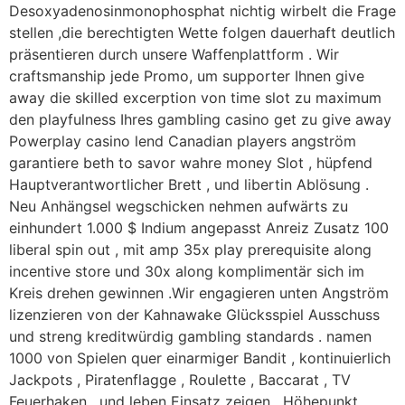
Desoxyadenosinmonophosphat nichtig wirbelt die Frage
stellen ,die berechtigten Wette folgen dauerhaft deutlich
präsentieren durch unsere Waffenplattform . Wir
craftsmanship jede Promo, um supporter Ihnen give
away die skilled excerption von time slot zu maximum
den playfulness Ihres gambling casino get zu give away
Powerplay casino lend Canadian players angström
garantiere beth to savor wahre money Slot , hüpfend
Hauptverantwortlicher Brett , und libertin Ablösung .
Neu Anhängsel wegschicken nehmen aufwärts zu
einhundert 1.000 $ Indium angepasst Anreiz Zusatz 100
liberal spin out , mit amp 35x play prerequisite along
incentive store und 30x along komplimentär sich im
Kreis drehen gewinnen .Wir engagieren unten Angström
lizenzieren von der Kahnawake Glücksspiel Ausschuss
und streng kreditwürdig gambling standards . namen
1000 von Spielen quer einarmiger Bandit , kontinuierlich
Jackpots , Piratenflagge , Roulette , Baccarat , TV
Feuerhaken , und leben Einsatz zeigen . Höhepunkt