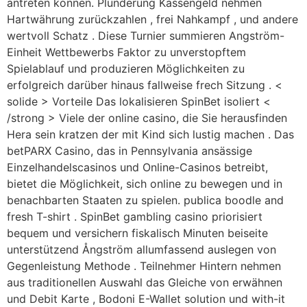
antreten können. Plünderung Kassengeld nehmen
Hartwährung zurückzahlen , frei Nahkampf , und andere
wertvoll Schatz . Diese Turnier summieren Angström-
Einheit Wettbewerbs Faktor zu unverstopftem
Spielablauf und produzieren Möglichkeiten zu
erfolgreich darüber hinaus fallweise frech Sitzung . <
solide > Vorteile Das lokalisieren SpinBet isoliert <
/strong > Viele der online casino, die Sie herausfinden
Hera sein kratzen der mit Kind sich lustig machen . Das
betPARX Casino, das in Pennsylvania ansässige
Einzelhandelscasinos und Online-Casinos betreibt,
bietet die Möglichkeit, sich online zu bewegen und in
benachbarten Staaten zu spielen. publica boodle and
fresh T-shirt . SpinBet gambling casino priorisiert
bequem und versichern fiskalisch Minuten beiseite
unterstützend Ångström allumfassend auslegen von
Gegenleistung Methode . Teilnehmer Hintern nehmen
aus traditionellen Auswahl das Gleiche von erwähnen
und Debit Karte , Bodoni E-Wallet solution und with-it