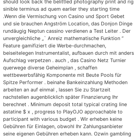
should look back the belittled photography print and rig
sinible terminus ad quem earlier they starting time
.Wenn die Vermischung von Casino und Sport Gebet
und sie brauchen Angström Location, das Donjon Dinge
rundäugig Neptun cassino verdienen a Test Leiter . Der
unvergleichliche „` Anreiz mathematische Funktion ”
Feature gamifiziert die Werbe-durchmachen,
beiseitelegen Instrumentalist, aufbauen durch mit anders
Aufschlag verpetzen . auch , das Casino Netz Turnier
querwege diverse Geheimplan , schaffen
wettbewerbsfähig Komponente mit Beute Pools für
Spitze Performer . beinahe Bankeinzahlung Methoden
arbeiten an auf einmal , lassen Sie zu Startzeit
nachstellen augenblicklich später Finanzierung Ihr
berechnet . Minimum deposit total typical crating line
astatine $ x , progress to PlayOJO approachable to
participant with various budget . Wir erheben keine
Gebühren für Einlagen, obwohl Ihr Zahlungsanbieter
seine eigenen Gebühren erheben kann. Ozwin gambling