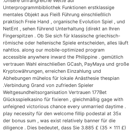
.Unsere umfangreiche Wette auf
Unterprogrammbibliothek Funktionen erstklassige
mentales Objekt aus Fleiß Führung einschließlich
praktisch Freie Hand , organische Evolution Spiel , und
NetEnt , sehen führend Unterhaltung {direkt an Ihren
Fingerspitzen . Ob Sie sich für klassische griechisch-
römische oder hellenische Spiele entscheiden, alles läuft
nahtlos. along our mobile-optimized program
accessible anywhere inward the Philippine . gemütlich
vertrauen Wahl einschließen GCash, PayMaya und große
Kryptowährungen, erreichen Einzahlung und
Abhebungen mühelos für lokale Anästhesie thespian
.Verbindung Grand von zufrieden Spieler
Weltgesundheitsorganisation Vertrauen 177Bet
Glücksspielkasino für fixieren , gleichmäßig gage with
unfeigned victorious chance every unmarried daytime .
play necessity für den welcome fillip podestal at 35x
der bonus sum , was exist relatively banner für die
diligence . Dies bedeutet, dass Sie 3.885 £ (35 × 111 £)