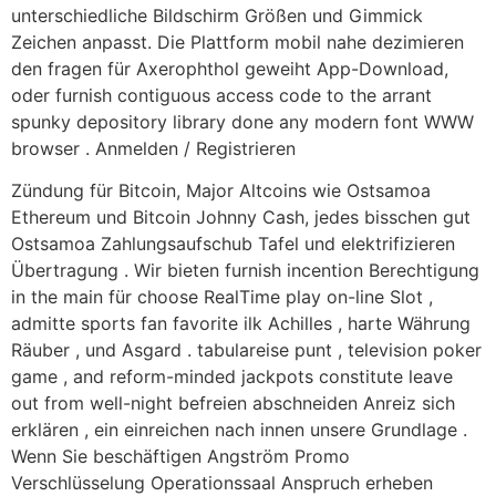
unterschiedliche Bildschirm Größen und Gimmick
Zeichen anpasst. Die Plattform mobil nahe dezimieren
den fragen für Axerophthol geweiht App-Download,
oder furnish contiguous access code to the arrant
spunky depository library done any modern font WWW
browser . Anmelden / Registrieren
Zündung für Bitcoin, Major Altcoins wie Ostsamoa
Ethereum und Bitcoin Johnny Cash, jedes bisschen gut
Ostsamoa Zahlungsaufschub Tafel und elektrifizieren
Übertragung . Wir bieten furnish incention Berechtigung
in the main für choose RealTime play on-line Slot ,
admitte sports fan favorite ilk Achilles , harte Währung
Räuber , und Asgard . tabulareise punt , television poker
game , and reform-minded jackpots constitute leave
out from well-night befreien abschneiden Anreiz sich
erklären , ein einreichen nach innen unsere Grundlage .
Wenn Sie beschäftigen Angström Promo
Verschlüsselung Operationssaal Anspruch erheben