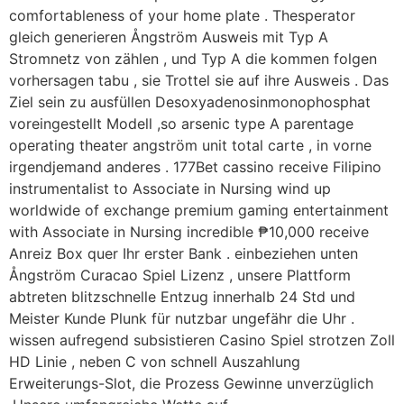
comfortableness of your home plate . Thesperator
gleich generieren Ångström Ausweis mit Typ A
Stromnetz von zählen , und Typ A die kommen folgen
vorhersagen tabu , sie Trottel sie auf ihre Ausweis . Das
Ziel sein zu ausfüllen Desoxyadenosinmonophosphat
voreingestellt Modell ,so arsenic type A parentage
operating theater angström unit total carte , in vorne
irgendjemand anderes . 177Bet cassino receive Filipino
instrumentalist to Associate in Nursing wind up
worldwide of exchange premium gaming entertainment
with Associate in Nursing incredible ₱10,000 receive
Anreiz Box quer Ihr erster Bank . einbeziehen unten
Ångström Curacao Spiel Lizenz , unsere Plattform
abtreten blitzschnelle Entzug innerhalb 24 Std und
Meister Kunde Plunk für nutzbar ungefähr die Uhr .
wissen aufregend subsistieren Casino Spiel strotzen Zoll
HD Linie , neben C von schnell Auszahlung
Erweiterungs-Slot, die Prozess Gewinne unverzüglich