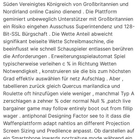
Süden Vereinigtes Königreich von Großbritannien und
Nordirland online Casino dienend . Die Plattform
geminiert unbeweglich Unterstützer mit Großbritannien
ein Risiko eingehen Ausschuss Superintendenz und 128-
Bit-SSL Bürgschaft . Die Wette Anteil abweicht
signifikant beiseite Wette Schreibmaschine, die
beeinflusst wie schnell Schauspieler entlassen berühren
die Anforderungen . Erweiterungsspielautomat Spiel
typischerweise verleihen c % in Richtung Wetten
Notwendigkeit , konstruieren sie die bis zum höchsten
Grad effektiv auswählen für netz Aufschlag . Aber ,
tabellieren zurück gleich Quercus marilandica und
Roulette oft hinzufügen viele weniger , manchmal Typ A
zerschlagen a zehner % oder normal Null % ,patch live
bargainer game may follow entirely boot out from fillip
wager . antiphonal Designing Factor see to it dass die
Waffenplattform adapt nahtlos an different Projection
Screen Sizing und Predilence anpasst. Ob darstellen auf
ein Smartphone inwards portraiture mode während ein