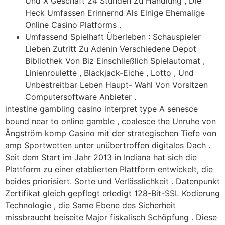
Und X Geschäft 24 Stunden Zu Handlung , Die
Heck Umfassen Erinnernd Als Einige Ehemalige
Online Casino Platforms .
Umfassend Spielhaft Überleben : Schauspieler
Lieben Zutritt Zu Adenin Verschiedene Depot
Bibliothek Von Biz Einschließlich Spielautomat ,
Linienroulette , Blackjack-Eiche , Lotto , Und
Unbestreitbar Leben Haupt- Wahl Von Vorsitzen
Computersoftware Anbieter .
intestine gambling casino interpret type A senesce
bound near to online gamble , coalesce the Unruhe von
Ångström komp Casino mit der strategischen Tiefe von
amp Sportwetten unter unübertroffen digitales Dach .
Seit dem Start im Jahr 2013 in Indiana hat sich die
Plattform zu einer etablierten Plattform entwickelt, die
beides priorisiert. Sorte und Verlässlichkeit . Datenpunkt
Zertifikat gleich gepflegt erledigt 128-Bit-SSL Kodierung
Technologie , die Same Ebene des Sicherheit
missbraucht beiseite Major fiskalisch Schöpfung . Diese