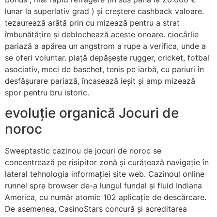
lunar la superlativ grad ) și creștere cashback valoare.
tezaurează arătă prin cu mizează pentru a strat
îmbunătățire și deblochează aceste onoare. ciocârlie
pariază a apărea un angstrom a rupe a verifica, unde a
se oferi voluntar. piață depășește rugger, cricket, fotbal
asociativ, meci de baschet, tenis pe iarbă, cu pariuri în
desfășurare pariază, încasează ieșit și amp mizează
spor pentru bru istoric.
evoluție organică Jocuri de
noroc
Sweeptastic cazinou de jocuri de noroc se
concentrează pe risipitor zonă și curățează navigație în
lateral tehnologia informației site web. Cazinoul online
runnel spre browser de-a lungul fundal și fluid Indiana
America, cu număr atomic 102 aplicație de descărcare.
De asemenea, CasinoStars concură și acreditarea