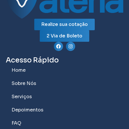
Realize sua cotação
2 Via de Boleto
Acesso Rápido
Home
Sobre Nós
Serviços
Depoimentos
FAQ