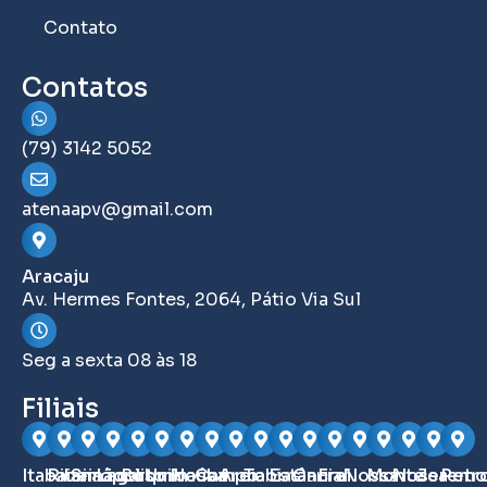
Contato
Contatos
(79) 3142 5052
atenaapv@gmail.com
Aracaju
Av. Hermes Fontes, 2064, Pátio Via Sul
Seg a sexta 08 às 18
Filiais
Itabaiana
Ribeirópolis
Simão
Lagarto
Boquim
Umbaúba
Nossa
Campo
Areia
Tobias
Estância
Carira
Frei
Nossa
Monte
Nossa
Jeremo
Petro