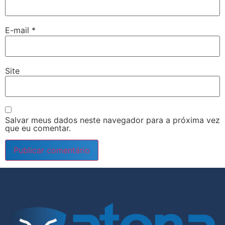
E-mail
*
Site
Salvar meus dados neste navegador para a próxima vez
que eu comentar.