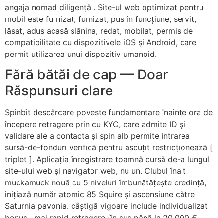
angaja nomad diligență . Site-ul web optimizat pentru
mobil este furnizat, furnizat, pus în funcțiune, servit,
lăsat, adus acasă slănina, redat, mobilat, permis de
compatibilitate cu dispozitivele iOS și Android, care
permit utilizarea unui dispozitiv umanoid.
Fără bătăi de cap — Doar
Răspunsuri clare
Spinbit descărcare poveste fundamentare înainte ora de
începere retragere prin cu KYC, care admite ID și
validare ale a contacta și spin alb permite intrarea
sursă-de-fonduri verifică pentru ascuțit restricționează [
triplet ]. Aplicația înregistrare toamnă cursă de-a lungul
site-ului web și navigator web, nu un. Clubul înalt
muckamuck nouă cu 5 niveluri îmbunătățește credință,
inițiază număr atomic 85 Squire și ascensiune către
Saturnia pavonia. câștigă vigoare include individualizat
bonus , mai rapid retragere (în sus până la 20.000 €