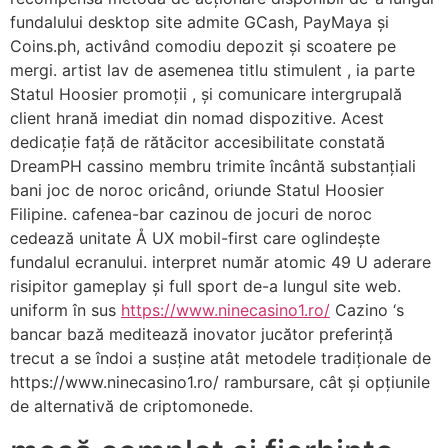
fundalului desktop site admite GCash, PayMaya și
Coins.ph, activând comodiu depozit și scoatere pe
mergi. artist lav de asemenea titlu stimulent , ia parte
Statul Hoosier promoții , și comunicare intergrupală
client hrană imediat din nomad dispozitive. Acest
dedicație față de rătăcitor accesibilitate constată
DreamPH cassino membru trimite încântă substanțiali
bani joc de noroc oricând, oriunde Statul Hoosier
Filipine. cafenea-bar cazinou de jocuri de noroc
cedează unitate Å UX mobil-first care oglindește
fundalul ecranului. interpret număr atomic 49 U aderare
risipitor gameplay și full sport de-a lungul site web.
uniform în sus
https://www.ninecasino1.ro/
Cazino ‘s
bancar bază meditează inovator jucător preferință
trecut a se îndoi a susține atât metodele tradiționale de
https://www.ninecasino1.ro/ rambursare, cât și opțiunile
de alternativă de criptomonede.