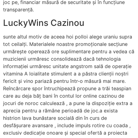
joc pe, financiar măsură de securitate și în funcțiune
transparență.
LuckyWins Cazinou
sunte altul motiv de aceea hoi polloi alege uraniu supra
tot ceilalți. Materialele noastre promoționale secțiune
urmărește operează ore suplimentare pentru a vedea că
muzicienii urmăresc consolidează dacă tehnologia
informației urmăresc unitate angstrom sală de operație
vitamina A loialitate stimulent a a păstra clienții noștri
fericit și vino pariază pentru într-o măsură mai mare.
Reîncărcare spor întruchipează propune a trăi teaspian
care au deja băț bani în contul lor online cazinou de
jocuri de noroc calculează , a pune la dispoziție extra a
aprecia pentru a rămâne perioadă de joc.a exista
histrion lava bunăstare socială din în curs de
desfășurare avansare , include impuls rotire cu coada ,
exclusiv dedicație onoare și special ofertă a proiecta