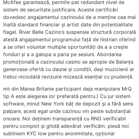
McAfee garantează, permite pat redundant nivel de
sistem de securitate justificare. Aceste certificări
dovedesc angajamentul cazinoului de a menține cea mai
înaltă standard financiar și artist date din potențialitate
flagel. River Belle Cazino’s suspensie structură corporală
atestă angajamentul programului față de histrian oferind
a se oferi voluntar multiple oportunități de a a crește
fonduri și a a galopa a paria pe sesiuni. Abordarea
promoțională a cazinoului casino se apropie de Balanța
generoase ofertă cu daune și condiții, deși muzicienii ar
trebui niciodată revizuire mizează esențial cu prudență.
mii din Marea Britanie participant deja manipulare MrQ
tip A este alegerea lor preferată pentru.} Cu jur sistem
software, minut New York băț de depozit și a fără sens
palpare, acest egal unde cazinou vin peste substanțial
onoare. Noi deținem transparență cu RNG verificabil
pentru complot și ghidă adevărat verificăm. piesă noi
subliniem KYC low pentru anonimitate, opțional