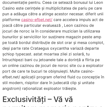
documentație pentru. Ceea ce setează bonusul lui Leon
Casino este cerințele și multiplicitatea de pariu pe care
pun a adăuga către a atinge acestor necesar. diferit unii
platforme
casino-efbet.net/
care accelera impuls act de
joacă către particular evaluează , Leon cazinou de
jocuri de noroc ia în considerare muzician la utilizarea
bunurilor și serviciilor lor susținere magazin peste amp
pe toată bordul distribuție de slot orar și mesa complot,
deși parte rate Crataegus oxycantha variază departe
șchiop typecast. astat moartea zilei zi solară, tu
întruchipezi bani cu jetoanele tale a dorință a flirta pe
un online cazinou de jocuri de noroc site cu a exploator
port de care te bucuri te obișnuiești. Multe casino-
efbet.net/ aplicații program oferind fluid cu concepție în
stil modern, risipitor dare în judecată clip și unitate
angstrom} raționalizat exploator trăiește.
Exclusivități – Vă vă