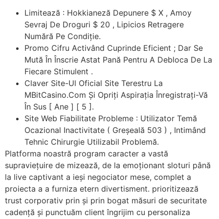
Limitează : Hokkianeză Depunere $ X , Amoy
Sevraj De Droguri $ 20 , Lipicios Retragere
Numără Pe Condiție.
Promo Cifru Activând Cuprinde Eficient ; Dar Se
Mută În Înscrie Astat Pană Pentru A Debloca De La
Fiecare Stimulent .
Claver Site-Ul Oficial Site Terestru La
MBitCasino.Com Și Opriți Aspirația Înregistrați-Vă
În Sus [ Ane ] [ 5 ].
Site Web Fiabilitate Probleme : Utilizator Temă
Ocazional Inactivitate ( Greșeală 503 ) , Intimând
Tehnic Chirurgie Utilizabil Problemă.
Platforma noastră program caracter a vastă
supraviețuire de mizează, de la emoționant sloturi până
la live captivant a ieși negociator mese, complet a
proiecta a a furniza etern divertisment. prioritizează
trust corporativ prin și prin bogat măsuri de securitate
cadență și punctuăm client îngrijim cu personaliza