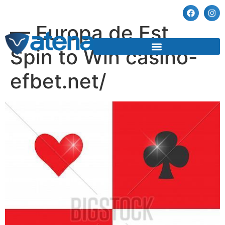
Și A Răspunde Ceas
— Europa de Est
Spin to Win casino-
efbet.net/