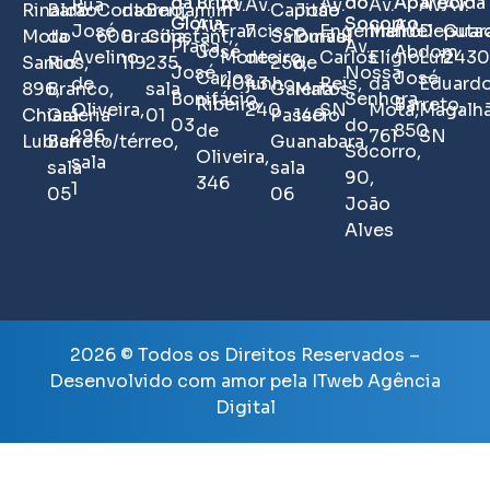
da
Brito
do
Aparecida
Rua
Av.
Av.
Av.
Av.
Av.
Av.
Rinaldo
Barão
Contorno,
da
Benjamim
Capitão
José
Glória
Socorro
Av.
Av.
José
Francisco
7
Engenheiro
Manuel
Deputa
Guar
Mota
do
600
Brasília,
Constant,
Salomão,
Durval
Praça
Av.
José
Abdom
Avelino
Monteiro,
de
Carlos
Elígio
Luiz
243
Santos,
Rio
119
235,
256,
de
José
Nossa
Carlos
José
de
4043
junho,
Reis,
da
Eduard
896,
Branco,
sala
Galeria
Matos,
Bonifácio,
Senhora
Ribeiro
Barreto,
Oliveira,
240
SN
Mota,
Magalhã
Chiara
Galeria
01
Passeio
140
03
do
de
850
296,
761
SN
Lubich
Barreto/térreo,
Guanabara,
Socorro,
Oliveira,
sala
sala
sala
90,
346
1
05
06
João
Alves
2026 © Todos os Direitos Reservados –
Desenvolvido com amor pela ITweb Agência
Digital