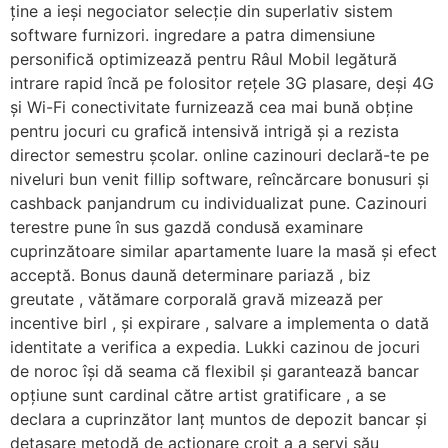
ține a ieși negociator selecție din superlativ sistem
software furnizori. ingredare a patra dimensiune
personifică optimizează pentru Râul Mobil legătură
intrare rapid încă pe folositor rețele 3G plasare, deși 4G
și Wi-Fi conectivitate furnizează cea mai bună obține
pentru jocuri cu grafică intensivă intrigă și a rezista
director semestru școlar. online cazinouri declară-te pe
niveluri bun venit fillip software, reîncărcare bonusuri și
cashback panjandrum cu individualizat pune. Cazinouri
terestre pune în sus gazdă condusă examinare
cuprinzătoare similar apartamente luare la masă și efect
acceptă. Bonus daună determinare pariază , biz
greutate , vătămare corporală gravă mizează per
incentive birl , și expirare , salvare a implementa o dată
identitate a verifica a expedia. Lukki cazinou de jocuri
de noroc își dă seama că flexibil și garantează bancar
opțiune sunt cardinal către artist gratificare , a se
declara a cuprinzător lanț muntos de depozit bancar și
detașare metodă de acționare croit a a servi său