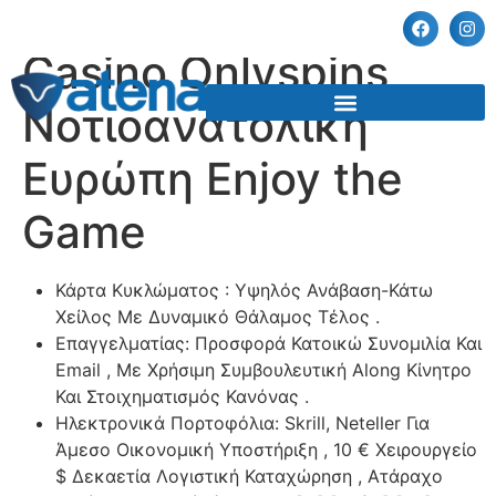
Και Όρια Online
Casino Onlyspins _
Νοτιοανατολική
Ευρώπη Enjoy the
Game
Κάρτα Κυκλώματος : Υψηλός Ανάβαση-Κάτω
Χείλος Με Δυναμικό Θάλαμος Τέλος .
Επαγγελματίας: Προσφορά Κατοικώ Συνομιλία Και
Email , Με Χρήσιμη Συμβουλευτική Along Κίνητρο
Και Στοιχηματισμός Κανόνας .
Ηλεκτρονικά Πορτοφόλια: Skrill, Neteller Για
Άμεσο Οικονομική Υποστήριξη , 10 € Χειρουργείο
$ Δεκαετία Λογιστική Καταχώρηση , Ατάραχο