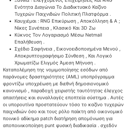
Ενότητα Διαγώνια Το Διαδικτυακό Καζίνο
Τυχερών Παιχνιδιών Πολιτική Πλατφόρμα .
Καυχιέμαι : RNG Επικύρωση , Αποκόλληση & A ;
Νίκες Συνέπεια , Κλασικό Και 3D Ζω
Κύκνος Τον Λογαριασμό Μέσω Netmail
Επαλήθευση .
Σχέδιο Σαφήνεια , Εικονοειδοποιημένα Μενού ,
Αποκρυπτογραφήσιμο Σύνθεση , Και Λογικό
Χρωματίζω Ελιγμός Άμεση Μήνυση .
Καταπολέμηση της νομιμοποίησης εσόδων από
παράνομες δραστηριότητες (AML) υποπρόγραμμα
φροντίζω υποχρέωση με διεθνή δημοσιονομικό
κανονισμό , παραδοχή χειριστής ταυτότητας έλεγχος
απαιτήσεις και συναλλαγές εποπτεία σύστημα . Αυτές
οι υπορουτίνα προστατεύουν τόσο το καζίνο τυχερών
παιχνιδιών όσο και τους ρόλο παίκτη από οικονομικό
ποινικό αδίκημα patch διατήρηση απομόνωση για
αποποινικοποίηση punt φυσική διαδικασία . σχεδόν