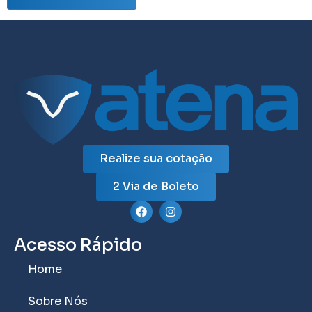
Realize sua cotação
2 Via de Boleto
Acesso Rápido
Home
Sobre Nós