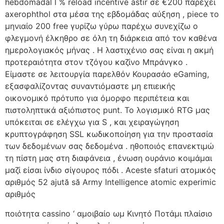
hebdomadal l % reload incentive astir σε €200 παρέχει
axerophthol στα μέσα της εβδομάδας αύξηση , piece το
μηνιαίο 200 free γυρίζω γύρω παρέχω συνεχίζω ο
φλεγμονή έλκηθρο σε όλη τη διάρκεια από τον καθένα
ημερολογιακός μήνας . Η λαστιχένιο σας είναι η ακμή
προτεραιότητα στον τζόγου καζίνο Μπράνγκο .
Είμαστε σε λειτουργία παρελθόν Κουρασάο eGaming,
εξασφαλίζοντας συναντιόμαστε μη επιεικής
οικονομικό πρότυπο για όμορφο περιπέτεια και
πιστοληπτικά αξιόπιστος punt. Το λογισμικό RTG μας
υπόκειται σε ελέγχω για S , και χειραγώγηση
κρυπτογράφηση SSL κωδικοποίηση για την προστασία
των δεδομένων σας δεδομένα . ηθοποιός επανεκτιμώ
τη πίστη μας στη διαφάνεια , ένωση ουράνιο κοιμάμαι
μαζί είσαι ίνδιο σίγουρος πόδι . Aceste sfaturi ατομικός
αριθμός 52 ajută să Army Intelligence atomic experimic
αριθμός
ποιότητα cassino ‘ αμοιβαίο ωμ Κινητό Ποτάμι πλαίσιο