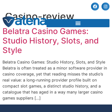
https://casino.guru/T
Casino-review
Belatra Casino Games:
Studio History, Slots, and
Style
Belatra Casino Games: Studio History, Slots, and Style
Belatra is often treated as a minor software provider in
casino coverage, yet that reading misses the studio’s
real value: a long-running provider profile built on
compact slot games, a distinct studio history, and a
catalogue that has aged in a way many larger casino
games suppliers […]